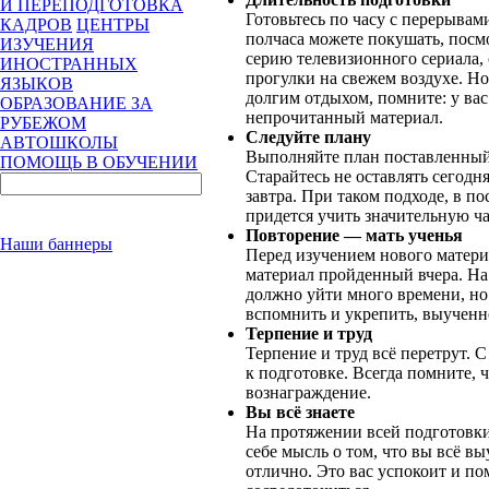
И ПЕРЕПОДГОТОВКА
Готовьтесь по часу с перерывами
КАДРОВ
ЦЕНТРЫ
полчаса можете покушать, посмо
ИЗУЧЕНИЯ
серию телевизионного сериала,
ИНОСТРАННЫХ
прогулки на свежем воздухе. Но
ЯЗЫКОВ
долгим отдыхом, помните: у вас
ОБРАЗОВАНИЕ ЗА
непрочитанный материал.
РУБЕЖОМ
Следуйте плану
АВТОШКОЛЫ
Выполняйте план поставленный 
ПОМОЩЬ В ОБУЧЕНИИ
Старайтесь не оставлять сегод
завтра. При таком подходе, в п
придется учить значительную ча
Повторение — мать ученья
Наши баннеры
Перед изучением нового матери
материал пройденный вчера. На
должно уйти много времени, но
вспомнить и укрепить, выученно
Терпение и труд
Терпение и труд всё перетрут. 
к подготовке. Всегда помните, ч
вознаграждение.
Вы всё знаете
На протяжении всей подготовки
себе мысль о том, что вы всё вы
отлично. Это вас успокоит и п