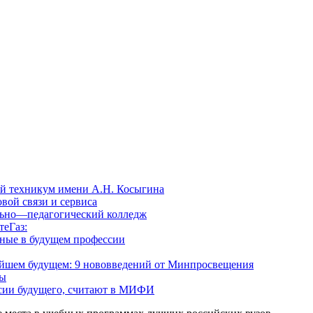
й техникум имени А.Н. Косыгина
вой связи и сервиса
ьно—педагогический колледж
еГаз:
нные в будущем профессии
жайшем будущем: 9 нововведений от Минпросвещения
ры
сии будущего, считают в МИФИ