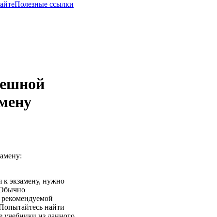
сайте
Полезные ссылки
пешной
амену
замену:
 к экзамену, нужно
 Обычно
к рекомендуемой
 Попытайтесь найти
ке учебники из данного