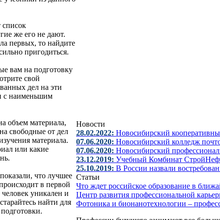
 список
ие же его не дают.
сла первых, то найдите
сильно пригодиться.
ые вам на подготовку
мотрите свой
ванных дел на эти
и с наименьшим
на объем материала,
Новости
на свободные от дел
28.02.2022:
Новосибирский кооперативны
изучения материала.
07.06.2020:
Новосибирский колледж почто
риал или какие
07.06.2020:
Новосибирский профессионал
нь.
23.12.2019:
Учебный Комбинат СтройНефт
25.10.2019:
В России назвали востребова
показали, что лучшее
Статьи
 происходит в первой
Что ждет российское образование в бли
 человек уникален и
Центр развития профессиональной карье
старайтесь найти для
Фотоника и бионанотехнологии – профес
 подготовки.