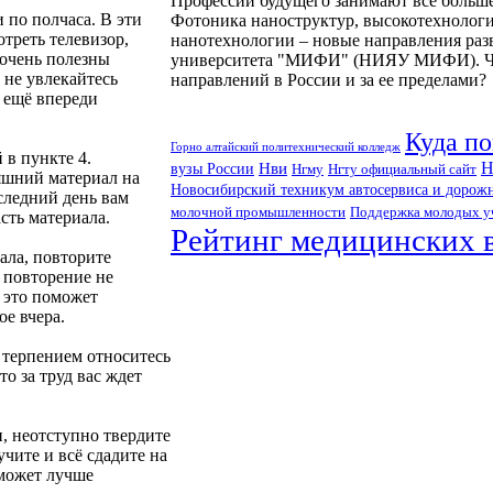
Профессии будущего занимают все больше
 по полчаса. В эти
Фотоника наноструктур, высокотехнолог
треть телевизор,
нанотехнологии – новые направления раз
 очень полезны
университета "МИФИ" (НИЯУ МИФИ). Что 
 не увлекайтесь
направлений в России и за ее пределами?
 ещё впереди
Куда по
Горно алтайский политехнический колледж
в пункте 4.
Н
Нви
вузы России
Нгму
Нгту официальный сайт
няшний материал на
Новосибирский техникум автосервиса и дорожн
оследний день вам
молочной промышленности
Поддержка молодых у
сть материала.
Рейтинг медицинских в
ала, повторите
 повторение не
 это поможет
е вчера.
С терпением относитесь
то за труд вас ждет
, неотступно твердите
учите и всё сдадите на
оможет лучше