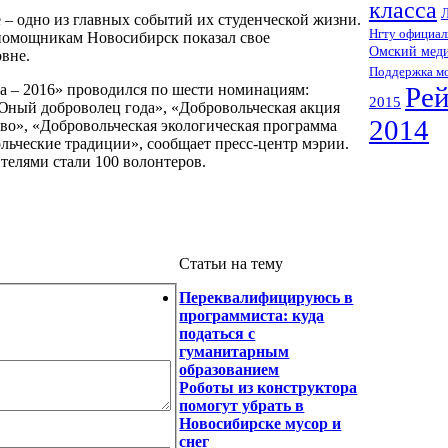
класса
Л
е – одно из главных событий их студенческой жизни.
Нгту официал
помощникам Новосибирск показал свое
Омский мед
вне.
Поддержка м
да – 2016» проводился по шести номинациям:
Рей
2015
Юный доброволец года», «Добровольческая акция
2014
во», «Добровольческая экологическая программа
ольческие традиции», сообщает пресс-центр мэрии.
ителями стали 100 волонтеров.
Статьи на тему
Переквалифицируюсь в
программиста: куда
податься с
гуманитарным
образованием
Роботы из конструктора
помогут убрать в
Новосибирске мусор и
снег