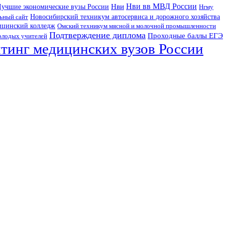
Нви вв МВД России
Нви
учшие экономические вузы России
Нгму
Новосибирский техникум автосервиса и дорожного хозяйства
ьный сайт
ицинский колледж
Омский техникум мясной и молочной промышленности
Подтверждение диплома
Проходные баллы ЕГЭ
олодых учителей
тинг медицинских вузов России