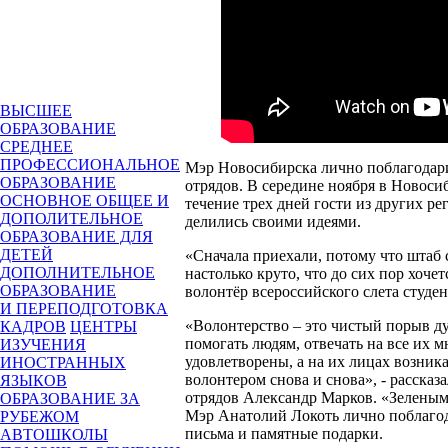
ВЫСШЕЕ
ОБРАЗОВАНИЕ
СРЕДНЕЕ
ПРОФЕССИОНАЛЬНОЕ
Мэр Новосибирска лично поблагодари
ОБРАЗОВАНИЕ
отрядов. В середине ноября в Новоси
ОСНОВНОЕ ОБЩЕЕ И
течение трех дней гости из других ре
ДОПОЛИТЕЛЬНОЕ
делились своими идеями.
ОБРАЗОВАНИЕ ДЛЯ
ДЕТЕЙ
«Сначала приехали, потому что штаб с
ДОПОЛНИТЕЛЬНОЕ
настолько круто, что до сих пор хочет
ОБРАЗОВАНИЕ
волонтёр всероссийского слета студе
И ПЕРЕПОДГОТОВКА
«Волонтерство – это чистый порыв ду
КАДРОВ
ЦЕНТРЫ
помогать людям, отвечать на все их 
ИЗУЧЕНИЯ
удовлетворены, а на их лицах возника
ИНОСТРАННЫХ
волонтером снова и снова», - рассказ
ЯЗЫКОВ
отрядов Александр Марков. «Зеленым
ОБРАЗОВАНИЕ ЗА
Мэр Анатолий Локоть лично поблагод
РУБЕЖОМ
письма и памятные подарки.
АВТОШКОЛЫ