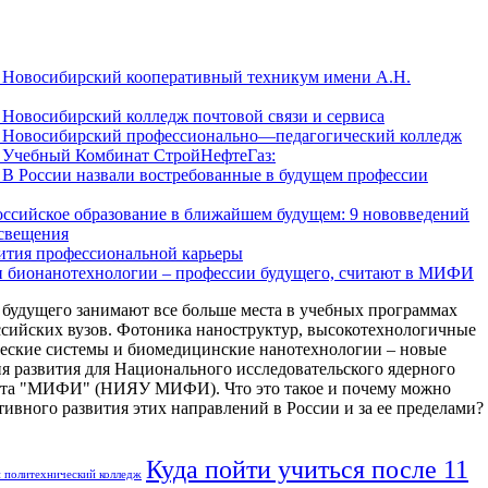
Новосибирский кооперативный техникум имени А.Н.
Новосибирский колледж почтовой связи и сервиса
Новосибирский профессионально—педагогический колледж
Учебный Комбинат СтройНефтеГаз:
В России назвали востребованные в будущем профессии
оссийское образование в ближайшем будущем: 9 нововведений
свещения
ития профессиональной карьеры
и бионанотехнологии – профессии будущего, считают в МИФИ
будущего занимают все больше места в учебных программах
сийских вузов. Фотоника наноструктур, высокотехнологичные
еские системы и биомедицинские нанотехнологии – новые
я развития для Национального исследовательского ядерного
ета "МИФИ" (НИЯУ МИФИ). Что это такое и почему можно
тивного развития этих направлений в России и за ее пределами?
Куда пойти учиться после 11
й политехнический колледж