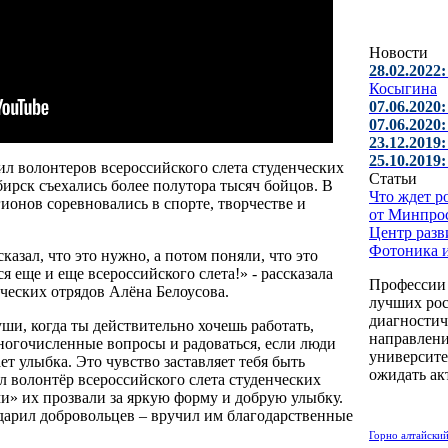
Новости
28.02.2022:
Косыгина
07.06.2020:
07.06.2020:
23.12.2019:
25.10.2019:
л волонтеров всероссийского слета студенческих
Статьи
бирск съехались более полутора тысяч бойцов. В
Что ждет р
гионов соревновались в спорте, творчестве и
от Минпро
Центр разв
Фотоника 
казал, что это нужно, а потом поняли, что это
ся еще и еще всероссийского слета!» - рассказала
Профессии 
нческих отрядов Алёна Белоусова.
лучших рос
диагностич
ши, когда ты действительно хочешь работать,
направлени
многочисленные вопросы и радоваться, если люди
университ
ет улыбка. Это чувство заставляет тебя быть
ожидать ак
ал волонтёр всероссийского слета студенческих
и» их прозвали за яркую форму и добрую улыбку.
арил добровольцев – вручил им благодарственные
Горно алтайски