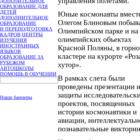
управления полетами.
ДОПОЛИТЕЛЬНОЕ
ОБРАЗОВАНИЕ ДЛЯ
ДЕТЕЙ
Юные космонавты вместе
ДОПОЛНИТЕЛЬНОЕ
Олегом Блиновым побыв
ОБРАЗОВАНИЕ
И ПЕРЕПОДГОТОВКА
Олимпийском парке и на
КАДРОВ
ЦЕНТРЫ
олимпийских объектах
ИЗУЧЕНИЯ
ИНОСТРАННЫХ
Красной Поляны, в горн
ЯЗЫКОВ
кластере на курорте «Роз
ОБРАЗОВАНИЕ ЗА
РУБЕЖОМ
хутор».
АВТОШКОЛЫ
ПОМОЩЬ В ОБУЧЕНИИ
В рамках слета были
проведены презентации 
защиты исследовательск
Наши баннеры
проектов, посвященных
истории космонавтики и
авиации, интеллектуальн
познавательные виктори