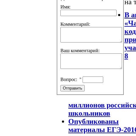
на 
Имя:
В 
«Ч
Комментарий:
код
пр
уча
Ваш комментарий:
8
Вопрос:
''
миллионов российс
школьников
Опубликованы
материалы ЕГЭ-201