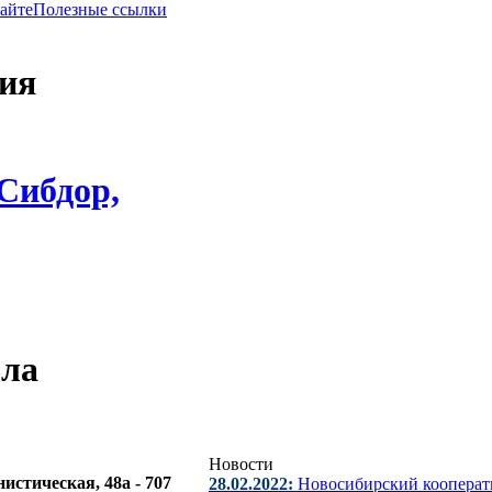
сайте
Полезные ссылки
ния
Сибдор,
ола
Новости
нистическая, 48а - 707
28.02.2022:
Новосибирский кооперат