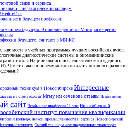
очтовой связи и сервиса
ионально—педагогический колледж
йНефтеГаз:
бованные в будущем профессии
 ближайшем будущем: 9 нововведений от Минпросвещения
арьеры
рофессии будущего, считают в МИФИ
ольше места в учебных программах лучших российских вузов.
ологичные диагностические системы и биомедицинские
 развития для Национального исследовательского ядерного
 Что это такое и почему можно ожидать активного развития
ределами?
Интересные
орожный техникум в Новосибирске
Мгму им сеченова отзывы
давать на стоматолога?
На кого пойти
ый сайт
Новосибирский
Необычные профессии 21 века
восибирский институт повышения квалификации
Новосибирский
бирский колледж легкой промышленности и сервиса
йственный техникум
Омский техникум железнодорожного транспорта