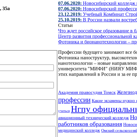
07.06.2020:
Новосибирский колледж п
, 35а
07.06.2020:
Новосибирский професс
23.12.2019:
Учебный Комбинат Стро
25.10.2019:
В России назвали востре
Статьи
Что ждет российское образование в
Центр развития профессиональной к
Фотоника и бионанотехнологии – п
Профессии будущего занимают все б
Фотоника наноструктур, высокотехн
нанотехнологии – новые направления
университета "МИФИ" (НИЯУ МИФИ).
этих направлений в России и за ее п
Академия правосудия Томск
Железнод
профессии
Какие экзамены нужно с
Нгпу официальн
учиться
Но
авиационный технический колледж
работников образования
Новоси
медицинский колледж
Омский сельскохозя