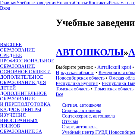
Главная
Учебные заведения
Новости
Статьи
Контакты
Реклама на 
Вход
Учебные заведени
ВЫСШЕЕ
АВТОШКОЛЫ
»
ОБРАЗОВАНИЕ
СРЕДНЕЕ
ПРОФЕССИОНАЛЬНОЕ
ОБРАЗОВАНИЕ
Выберите регион:
•
Алтайский край
ОСНОВНОЕ ОБЩЕЕ И
Иркутская область
•
Кемеровская обла
ДОПОЛИТЕЛЬНОЕ
Новосибирская область
•
Омская обла
ОБРАЗОВАНИЕ ДЛЯ
Республика Бурятия
•
Республика Ты
ДЕТЕЙ
Томская область
•
Тюменская область
ДОПОЛНИТЕЛЬНОЕ
Все
ОБРАЗОВАНИЕ
И ПЕРЕПОДГОТОВКА
Сигнал, автошкола
КАДРОВ
ЦЕНТРЫ
Сирена, автошкола
ИЗУЧЕНИЯ
Соцтехсервис, автошкола
ИНОСТРАННЫХ
Отзывы
ЯЗЫКОВ
Старт, автошкола
ОБРАЗОВАНИЕ ЗА
Учебный центр ГУВД Новосибирск