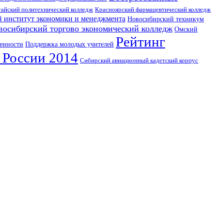
тайский политехнический колледж
Красноярский фармацевтический колледж
 институт экономики и менеджмента
Новосибирский техникум
восибирский торгово экономический колледж
Омский
Рейтинг
енности
Поддержка молодых учителей
 России 2014
Сибирский авиационный кадетский корпус