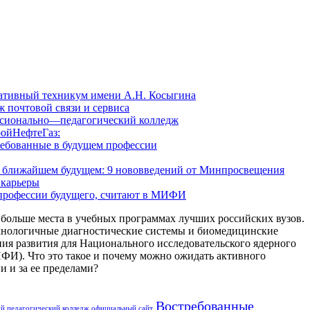
ативный техникум имени А.Н. Косыгина
 почтовой связи и сервиса
сионально—педагогический колледж
ойНефтеГаз:
ребованные в будущем профессии
 в ближайшем будущем: 9 нововведений от Минпросвещения
 карьеры
 профессии будущего, считают в МИФИ
больше места в учебных программах лучших российских вузов.
хнологичные диагностические системы и биомедицинские
ия развития для Национального исследовательского ядерного
). Что это такое и почему можно ожидать активного
и и за ее пределами?
Востребованные
й педагогический колледж официальный сайт