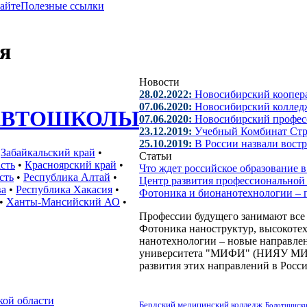
сайте
Полезные ссылки
я
Новости
28.02.2022:
Новосибирский коопер
07.06.2020:
Новосибирский колледж
АВТОШКОЛЫ
07.06.2020:
Новосибирский профес
23.12.2019:
Учебный Комбинат Стр
25.10.2019:
В России назвали вост
•
Забайкальский край
•
Статьи
сть
•
Красноярский край
•
Что ждет российское образование
сть
•
Республика Алтай
•
Центр развития профессиональной
ва
•
Республика Хакасия
•
Фотоника и бионанотехнологии –
•
Ханты-Мансийский АО
•
Профессии будущего занимают все 
Фотоника наноструктур, высокоте
нанотехнологии – новые направлен
университета "МИФИ" (НИЯУ МИФИ
развития этих направлений в Росси
ой области
Бердский медицинский колледж
Болотнински