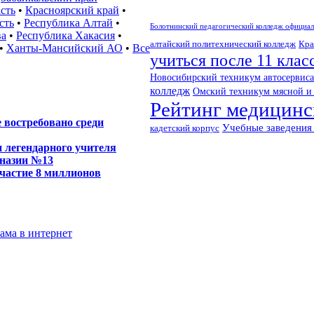
сть
•
Красноярский край
•
сть
•
Республика Алтай
•
Болотнинский педагогический колледж официал
ва
•
Республика Хакасия
•
алтайский политехнический колледж
Кра
•
Ханты-Мансийский АО
•
Все
учиться после 11 клас
Новосибирский техникум автосервиса
колледж
Омский техникум мясной и
Рейтинг медицинс
 востребовано среди
Учебные заведения
кадетский корпус
 легендарного учителя
мназии №13
участие 8 миллионов
лама в интернет