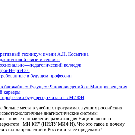
ративный техникум имени А.Н. Косыгина
ж почтовой связи и сервиса
ессионально—педагогический колледж
тройНефтеГаз:
стребованные в будущем профессии
е в ближайшем будущем: 9 нововведений от Минпросвещения
й карьеры
– профессии будущего, считают в МИФИ
е больше места в учебных программах лучших российских
высокотехнологичные диагностические системы
и – новые направления развития для Национального
ниверситета "МИФИ" (НИЯУ МИФИ). Что это такое и почему
я этих направлений в России и за ее пределами?