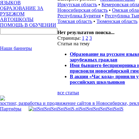
ЯЗЫКОВ
Иркутская область
•
Кемеровская обла
ОБРАЗОВАНИЕ ЗА
Новосибирская область
•
Омская обла
РУБЕЖОМ
Республика Бурятия
•
Республика Ты
АВТОШКОЛЫ
Томская область
•
Тюменская область
ПОМОЩЬ В ОБУЧЕНИИ
Нет результатов поиска...
Страницы:
1
2
3
Статьи на тему
Наши баннеры
Образование на русском языке
зарубежных граждан
Имя бывшего беспризорника и
присвоили новосибирской ги
В акции «Час кода» приняли 
российских школьников
все статьи
хостинг, разработка и продвижение сайтов в Новосибирске, рек
Партнёры