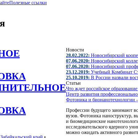
сайте
Полезные ссылки
я
Новости
НОЕ
28.02.2022:
Новосибирский коопе
07.06.2020:
Новосибирский коллед
07.06.2020:
Новосибирский проф
23.12.2019:
Учебный Комбинат С
ОВКА
25.10.2019:
В России назвали во
Статьи
ЛНИТЕЛЬНОЕ
Что ждет российское образовани
Центр развития профессионально
Фотоника и бионанотехнологии 
ОВКА
Профессии будущего занимают вс
вузов. Фотоника наноструктур, 
и биомедицинские нанотехнологи
исследовательского ядерного у
можно ожидать активного развити
•
Забайкальский край
•