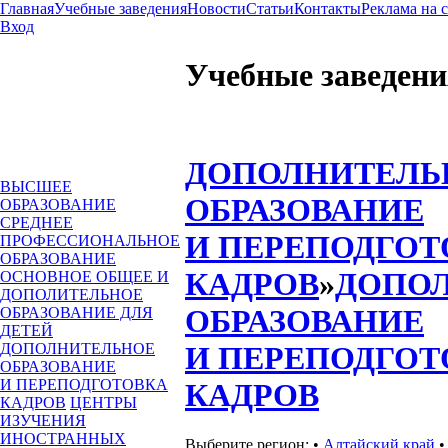
Главная
Учебные заведения
Новости
Статьи
Контакты
Реклама на 
Вход
Учебные заведени
ДОПОЛНИТЕЛЬ
ВЫСШЕЕ
ОБРАЗОВАНИЕ
ОБРАЗОВАНИЕ
СРЕДНЕЕ
И ПЕРЕПОДГОТ
ПРОФЕССИОНАЛЬНОЕ
ОБРАЗОВАНИЕ
КАДРОВ
»
ДОПО
ОСНОВНОЕ ОБЩЕЕ И
ДОПОЛИТЕЛЬНОЕ
ОБРАЗОВАНИЕ
ОБРАЗОВАНИЕ ДЛЯ
ДЕТЕЙ
ДОПОЛНИТЕЛЬНОЕ
И ПЕРЕПОДГОТ
ОБРАЗОВАНИЕ
И ПЕРЕПОДГОТОВКА
КАДРОВ
КАДРОВ
ЦЕНТРЫ
ИЗУЧЕНИЯ
ИНОСТРАННЫХ
Выберите регион:
•
Алтайский край