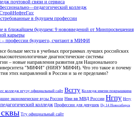
едж почтовой связи и сервиса
фессионально—педагогический колледж
СтройНефтеГаз:
остребованные в будущем профессии
ние в ближайшем будущем: 9 нововведений от Минпросвещения
ной карьеры
 – профессии будущего, считают в МИФИ
все больше места в учебных программах лучших российских
 высокотехнологичные диагностические системы
гии – новые направления развития для Национального
университета "МИФИ" (НИЯУ МИФИ). Что это такое и почему
тия этих направлений в России и за ее пределами?
Всгту
ес колледж нгуэу официальный сайт
Колледж имени покрышкина
Нгпу
Нви вв МВД России
чшие экономические вузы России
Нгту
педагогический колледж
Профессии для девушек
Пу 14 Новосибирск
осквы
Тгу официальный сайт