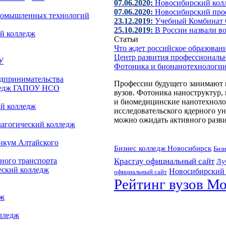
07.06.2020:
Новосибирский колл
07.06.2020:
Новосибирский про
ромышленных технологий
23.12.2019:
Учебный Комбинат 
25.10.2019:
В России назвали в
й колледж
Статьи
Что ждет российское образова
Центр развития профессиональ
У
Фотоника и бионанотехнологии
едпринимательства
Профессии будущего занимают 
лледж ГАПОУ НСО
вузов. Фотоника наноструктур,
и биомедицинские нанотехноло
ий колледж
исследовательского ядерного 
можно ожидать активного разви
дагогический колледж
икум Алтайского
Бизнес колледж Новосибирск
Бизн
ного транспорта
Красгау официальный сайт
Лу
еский колледж
Новосибирский 
официальный сайт
Рейтинг вузов М
дж
лледж