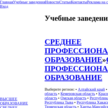
Главная
Учебные заведения
Новости
Статьи
Контакты
Реклама на 
Вход
Учебные заведени
СРЕДНЕЕ
ПРОФЕССИОНА
ОБРАЗОВАНИЕ
»
ПРОФЕССИОНА
ОБРАЗОВАНИЕ
Выберите регион:
•
Алтайский край
область
•
Кемеровская область
•
Красн
область
•
Омская область
•
Республик
ВЫСШЕЕ
Республика Тыва
•
Республика Хакас
ОБРАЗОВАНИЕ
Тюменская область
•
Ханты-Мансийс
СРЕДНЕЕ