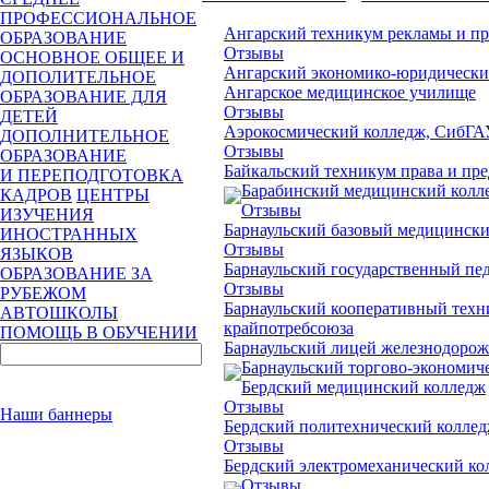
ПРОФЕССИОНАЛЬНОЕ
Ангарский техникум рекламы и п
ОБРАЗОВАНИЕ
Отзывы
ОСНОВНОЕ ОБЩЕЕ И
Ангарский экономико-юридически
ДОПОЛИТЕЛЬНОЕ
Ангарское медицинское училище
ОБРАЗОВАНИЕ ДЛЯ
Отзывы
ДЕТЕЙ
Аэрокосмический колледж, СибГА
ДОПОЛНИТЕЛЬНОЕ
Отзывы
ОБРАЗОВАНИЕ
Байкальский техникум права и пр
И ПЕРЕПОДГОТОВКА
Барабинский медицинский ко
КАДРОВ
ЦЕНТРЫ
Отзывы
ИЗУЧЕНИЯ
Барнаульский базовый медицинск
ИНОСТРАННЫХ
Отзывы
ЯЗЫКОВ
Барнаульский государственный пе
ОБРАЗОВАНИЕ ЗА
Отзывы
РУБЕЖОМ
Барнаульский кооперативный техн
АВТОШКОЛЫ
крайпотребсоюза
ПОМОЩЬ В ОБУЧЕНИИ
Барнаульский лицей железнодорож
Барнаульский торгово-экономич
Бердский медицинский колледж
Отзывы
Наши баннеры
Бердский политехнический колле
Отзывы
Бердский электромеханический ко
Отзывы