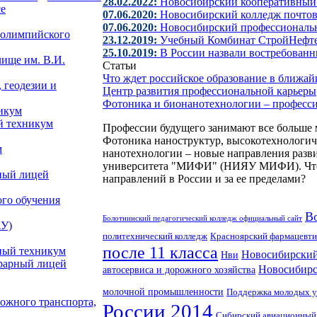
28.02.2022:
Новосибирский кооперативный
е
07.06.2020:
Новосибирский колледж почтово
07.06.2020:
Новосибирский профессиональ
 олимпийского
23.12.2019:
Учебный Комбинат СтройНефте
25.10.2019:
В России назвали востребован
лище им. В.И.
Статьи
Что ждет российское образование в ближа
 геодезии и
Центр развития профессиональной карьеры
Фотоника и бионанотехнологии – професс
икум
й техникум
Профессии будущего занимают все больше 
Фотоника наноструктур, высокотехнологи
м
нанотехнологии – новые направления разви
университета "МИФИ" (НИЯУ МИФИ). Что э
ный лицей
направлений в России и за ее пределами?
го обучения
В
Болотнинский педагогический колледж официальный сайт
АУ)
политехнический колледж
Красноярский фармацевти
после 11 класса
ный техникум
Новосибирский
Нви
рарный лицей
Новосибирс
автосервиса и дорожного хозяйства
молочной промышленности
Поддержка молодых у
ожного транспорта,
России 2014
Сибирский авиационный 