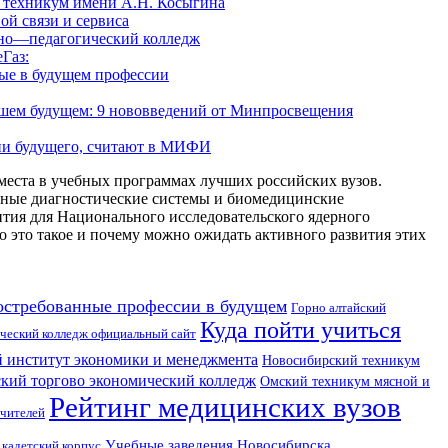
 техникум имени А.Н. Косыгина
й связи и сервиса
но—педагогический колледж
Газ:
ные в будущем профессии
йшем будущем: 9 нововведений от Минпросвещения
ии будущего, считают в МИФИ
места в учебных программах лучших российских вузов.
чные диагностические системы и биомедицинские
тия для Национального исследовательского ядерного
то такое и почему можно ожидать активного развития этих
остребованные профессии в будущем
Горно алтайский
Куда пойти учиться
ческий колледж официальный сайт
 институт экономики и менеджмента
Новосибирский техникум
кий торгово экономический колледж
Омский техникум мясной и
Рейтинг медицинских вузов
чителей
Учебные заведения Новосибирска
кадетский корпус