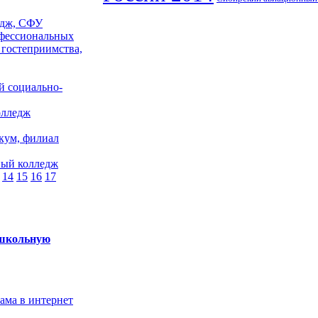
едж, СФУ
фессиональных
 гостеприимства,
й социально-
олледж
кум, филиал
ный колледж
14
15
16
17
 школьную
лама в интернет