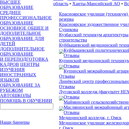
ВЫСШЕЕ
область
•
Ханты-Мансийский АО
•
Вс
ОБРАЗОВАНИЕ
СРЕДНЕЕ
Красноярское училище (техникум)
ПРОФЕССИОНАЛЬНОЕ
резерва
ОБРАЗОВАНИЕ
Красноярское художественное учи
ОСНОВНОЕ ОБЩЕЕ И
Сурикова
ДОПОЛИТЕЛЬНОЕ
Кузбасский техникум архитектуры,
ОБРАЗОВАНИЕ ДЛЯ
строительства
ДЕТЕЙ
Куйбышевский медицинский техн
ДОПОЛНИТЕЛЬНОЕ
Куйбышевский политехнически
ОБРАЗОВАНИЕ
Отзывы
И ПЕРЕПОДГОТОВКА
Купинский медицинский технику
КАДРОВ
ЦЕНТРЫ
Отзывы
ИЗУЧЕНИЯ
Купинский межрайонный аграр
ИНОСТРАННЫХ
Отзывы
ЯЗЫКОВ
Линёвский центр профессионально
ОБРАЗОВАНИЕ ЗА
Отзывы
РУБЕЖОМ
Луговской колледж (факультет НГ
АВТОШКОЛЫ
Отзывы
ПОМОЩЬ В ОБУЧЕНИИ
Майминский сельскохозяйствен
Маслянинский межрайонный аг
Отзывы
Медицинский колледж, г. Омск
Наши баннеры
Медицинское училище железнодор
г. Омск