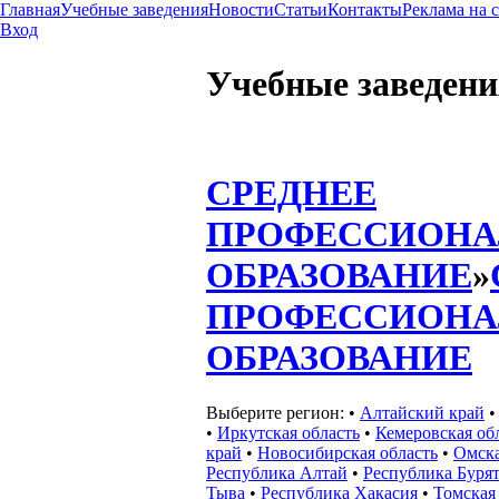
Главная
Учебные заведения
Новости
Статьи
Контакты
Реклама на 
Вход
Учебные заведени
СРЕДНЕЕ
ПРОФЕССИОНА
ОБРАЗОВАНИЕ
»
ПРОФЕССИОНА
ОБРАЗОВАНИЕ
Выберите регион:
•
Алтайский край
•
Иркутская область
•
Кемеровская об
край
•
Новосибирская область
•
Омска
Республика Алтай
•
Республика Буря
Тыва
•
Республика Хакасия
•
Томская