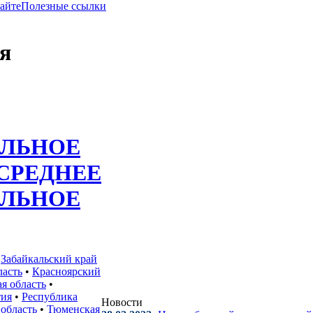
сайте
Полезные ссылки
я
ЛЬНОЕ
СРЕДНЕЕ
ЛЬНОЕ
•
Забайкальский край
ласть
•
Красноярский
я область
•
тия
•
Республика
Новости
 область
•
Тюменская