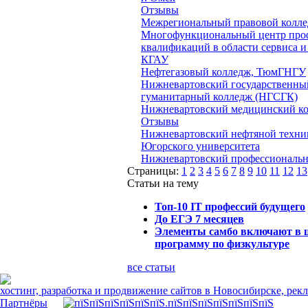
Отзывы
Межрегиональный правовой колл
Многофункциональный центр про
квалификаций в области сервиса и
КГАУ
Нефтегазовый колледж, ТюмГНГУ
Нижневартовский государственны
гуманитарный колледж (НГСГК)
Нижневартовский медицинский к
Отзывы
Нижневартовский нефтяной техни
Югорского университета
Нижневартовский профессиональ
Страницы:
1
2
3
4
5
6
7
8
9
10
11
12
13
Статьи на тему
Топ-10 IT профессий будущего
До ЕГЭ 7 месяцев
Элементы самбо включают в
программу по физкультуре
все статьи
хостинг, разработка и продвижение сайтов в Новосибирске, рек
Партнёры