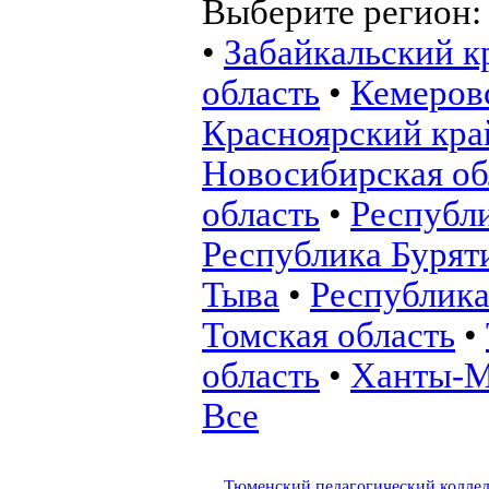
Выберите регион
•
Забайкальский к
область
•
Кемеровс
Красноярский кра
Новосибирская об
область
•
Республ
Республика Бурят
Тыва
•
Республика
Томская область
•
область
•
Ханты-М
Все
Тюменский педагогический колле