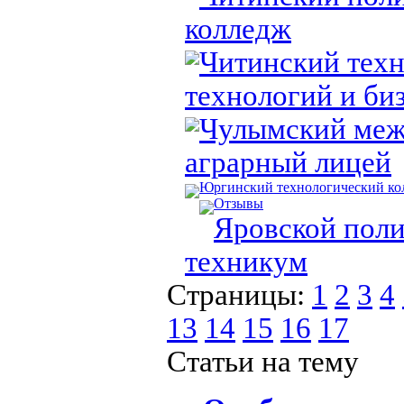
колледж
Читинский тех
технологий и би
Чулымский ме
аграрный лицей
Юргинский технологический ко
Отзывы
Яровской пол
техникум
Страницы:
1
2
3
4
13
14
15
16
17
Статьи на тему