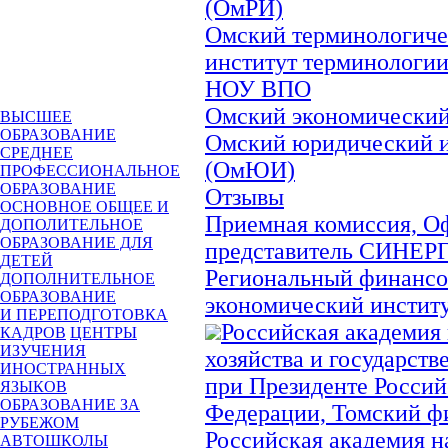
(ОмРИ)
Омский терминологиче
институт терминологии
НОУ ВПО
Омский экономический
ВЫСШЕЕ
ОБРАЗОВАНИЕ
Омский юридический и
СРЕДНЕЕ
(ОмЮИ)
ПРОФЕССИОНАЛЬНОЕ
ОБРАЗОВАНИЕ
Отзывы
ОСНОВНОЕ ОБЩЕЕ И
Приемная комиссия, 
ДОПОЛИТЕЛЬНОЕ
ОБРАЗОВАНИЕ ДЛЯ
представитель СИНЕР
ДЕТЕЙ
Региональный финансо
ДОПОЛНИТЕЛЬНОЕ
ОБРАЗОВАНИЕ
экономический инстит
И ПЕРЕПОДГОТОВКА
Российская академия
КАДРОВ
ЦЕНТРЫ
ИЗУЧЕНИЯ
хозяйства и государст
ИНОСТРАННЫХ
при Президенте Россий
ЯЗЫКОВ
ОБРАЗОВАНИЕ ЗА
Федерации, Томский ф
РУБЕЖОМ
Российская академия н
АВТОШКОЛЫ