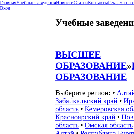
Главная
Учебные заведения
Новости
Статьи
Контакты
Реклама на 
Вход
Учебные заведени
ВЫСШЕЕ
ОБРАЗОВАНИЕ
»
ОБРАЗОВАНИЕ
Выберите регион:
•
Алта
Забайкальский край
•
Ир
область
•
Кемеровская об
Красноярский край
•
Нов
область
•
Омская область
Алтай
•
Республика Буря