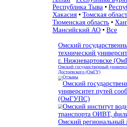
Республика Тыва
•
Респу
Хакасия
•
Томская облас
Тюменская область
•
Хан
Мансийский АО
•
Все
Омский государственн
технический университ
г. Нижневартовске (О
Омский государственный универси
Достоевского (ОмГУ)
Отзывы
Омский государстве
университет путей соо
(ОмГУПС)
Омский институт вод
транспорта ОИВТ, фи
Омский региональный 