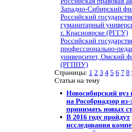
Российская правовая а
Западно-Сибирский фи
Российский государст
гуманитарный универси
г. Красноярске (РГГУ)
Российский государст
профессионально-педа
университет, Омский 
(РГППУ)
Страницы:
1
2
3
4
5
6
7
8
Статьи на тему
Новосибирский вуз п
на Рособрнадзор из-
принимать новых ст
В 2016 году пройдут
исследования комп