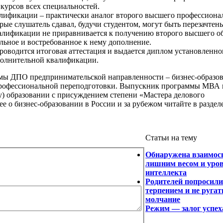
 курсов всех специальностей.
лификации – практически аналог второго высшего профессиона
ые слушатель сдавал, будучи студентом, могут быть перезачтен
алификации не приравнивается к получению второго высшего об
льное и востребованное к нему дополнение.
роводится итоговая аттестация и выдается диплом установленног
олнительной квалификации.
мы ДПО предпринимательской направленности – бизнес-образов
рофессиональной переподготовки. Выпускник программы МВА 
) образовании с присуждением степени «Мастера делового
 о бизнес-образовании в России и за рубежом читайте в разде
Статьи на тему
Обнаружена взаимос
лишним весом и уро
интеллекта
Родителей попросили
терпением и не ругать
молчание
Режим — залог успех