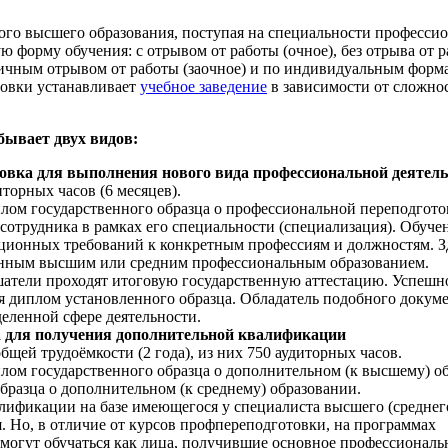
ного высшего образования, поступая на специальности професси
 форму обучения: с отрывом от работы (очное), без отрыва от 
стичным отрывом от работы (заочное) и по индивидуальным форм
овки устанавливает
учебное заведение
в зависимости от сложно
бывает двух видов:
овка для выполнения нового вида профессиональной деятел
торных часов (6 месяцев).
лом государственного образца о профессиональной переподгото
сотрудника в рамках его специальности (специализация). Обуче
ционных требований к конкретным профессиям и должностям. З
ченным высшим или средним профессиональным образованием.
атели проходят итоговую государственную аттестацию. Успешн
 диплом установленного образца. Обладатель подобного докум
деленной сфере деятельности.
 для получения дополнительной квалификации
бщей трудоёмкости (2 года), из них 750 аудиторных часов.
лом государственного образца о дополнительном (к высшему) о
бразца о дополнительном (к среднему) образовании.
ификации на базе имеющегося у специалиста высшего (среднег
. Но, в отличие от курсов профпереподготовки, на программах
огут обучаться как лица, получившие основное профессиональ