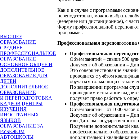
Как и в случае с программами основ
переподготовки, можно выбрать любую
(вечернее или дистанционное), с ча
Форму профессиональной переподгот
программы.
ВЫСШЕЕ
ОБРАЗОВАНИЕ
Профессиональная переподготовка 
СРЕДНЕЕ
ПРОФЕССИОНАЛЬНОЕ
Профессиональная переподгот
ОБРАЗОВАНИЕ
Объём занятий – свыше 500 ауди
ОСНОВНОЕ ОБЩЕЕ И
Документ об образовании – Дип
ДОПОЛИТЕЛЬНОЕ
Это совершенствование знаний 
ОБРАЗОВАНИЕ ДЛЯ
проводится с учётом квалифика
ДЕТЕЙ
обучаться только лица с закон
ДОПОЛНИТЕЛЬНОЕ
По завершении программы слуш
ОБРАЗОВАНИЕ
прошедшим испытание выдается
И ПЕРЕПОДГОТОВКА
получает право работать в опре
КАДРОВ
ЦЕНТРЫ
Профессиональная подготовка
ИЗУЧЕНИЯ
Объём занятий – от 1000 часов о
ИНОСТРАННЫХ
Документ об образовании – Дип
ЯЗЫКОВ
или Диплом государственного о
ОБРАЗОВАНИЕ ЗА
Получение дополнительной квал
РУБЕЖОМ
профессионального образования
АВТОШКОЛЫ
дополнительной квалификации м