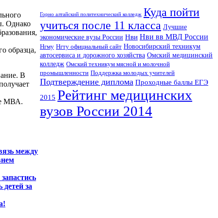
Куда пойти
льного
Горно алтайский политехнический колледж
учиться после 11 класса
ы. Однако
Лучшие
разования,
Нви вв МВД России
Нви
экономические вузы России
Нгму
Новосибирский техникум
Нгту официальный сайт
о образца,
автосервиса и дорожного хозяйства
Омский медицинский
колледж
Омский техникум мясной и молочной
промышленности
Поддержка молодых учителей
ание. В
Подтверждение диплома
Проходные баллы ЕГЭ
получает
Рейтинг медицинских
2015
ле МВА.
вузов России 2014
вязь между
внем
 запастись
 детей за
а!