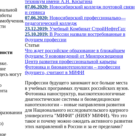
техникум имени А.Н. Косыгина
07.06.2020:
Новосибирский колледж почтовой связи
ональной
и сервиса
работы
07.06.2020:
Новосибирский профессионально—
амобучения.
педагогический колледж
сти
23.12.2019:
Учебный Комбинат СтройНефтеГаз:
25.10.2019:
В России назвали востребованные в
будущем профессии
Статьи
Что ждет российское образование в ближайшем
ьности
будущем: 9 нововведений от Минпросвещения
Центр развития профессиональной карьеры
вке.
Фотоника и бионанотехнологии – профессии
ние
будущего, считают в МИФИ
десь могут
Профессии будущего занимают все больше места
о
в учебных программах лучших российских вузов.
ента
Фотоника наноструктур, высокотехнологичные
диагностические системы и биомедицинские
нанотехнологии – новые направления развития
для Национального исследовательского ядерного
бразовании
университета "МИФИ" (НИЯУ МИФИ). Что это
такое и почему можно ожидать активного развития
о)
этих направлений в России и за ее пределами?
ное