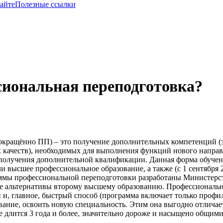
сайте
Полезные ссылки
сиональная переподготовка?
окращённо ПП) – это получение дополнительных компетенций (
х качеств), необходимых для выполнения функций нового напра
получения дополнительной квалификации. Данная форма обуче
 высшее профессиональное образование, а также (с 1 сентября 2
аммы профессиональной переподготовки разработаны Министерс
тве альтернативы второму высшему образованию. Профессиональ
 и, главное, быстрый способ (программа включает только проф
ание, освоить новую специальность. Этим она выгодно отличае
е длится 3 года и более, значительно дороже и насыщено общим