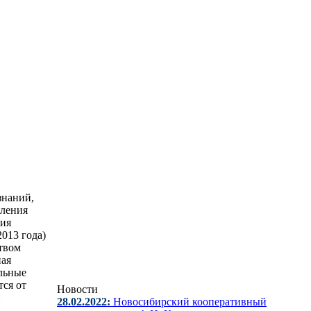
знаний,
вления
ния
013 года)
твом
ная
ильные
тся от
Новости
и
28.02.2022:
Новосибирский кооперативный