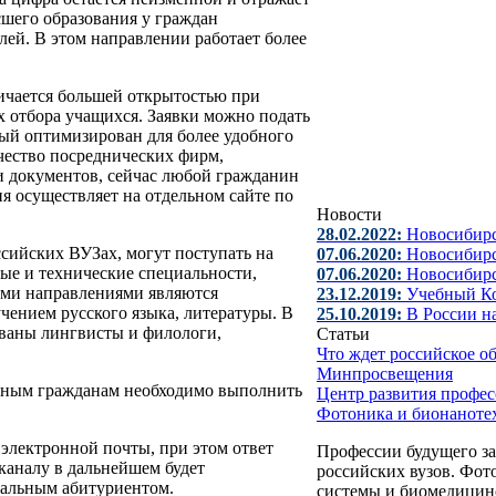
сшего образования у граждан
лей. В этом направлении работает более
ичается большей открытостью при
 отбора учащихся. Заявки можно подать
рый оптимизирован для более удобного
чество посреднических фирм,
и документов, сейчас любой гражданин
ия осуществляет на отдельном сайте по
Новости
28.02.2022:
Новосибирс
сийских ВУЗах, могут поступать на
07.06.2020:
Новосибирс
ые и технические специальности,
07.06.2020:
Новосибир
ыми направлениями являются
23.12.2019:
Учебный Ко
учением русского языка, литературы. В
25.10.2019:
В России н
ованы лингвисты и филологи,
Статьи
Что ждет российское о
Минпросвещения
анным гражданам необходимо выполнить
Центр развития профе
Фотоника и бионаноте
 электронной почты, при этом ответ
Профессии будущего з
каналу в дальнейшем будет
российских вузов. Фот
иальным абитуриентом.
системы и биомедицин