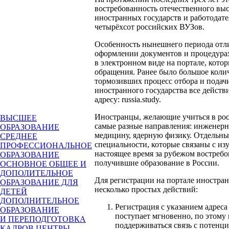
востребованность отечественного вы
иностранных государств и работодате
четырёхсот российских ВУЗов.
Особенность нынешнего периода отл
оформлении документов и процедурах
в электронном виде на портале, кото
обращения. Ранее было большое коли
тормозивших процесс отбора и подач
иностранного государства все действ
адресу: russia.study.
Иностранцы, желающие учиться в рос
ВЫСШЕЕ
самые разные направления: инженерн
ОБРАЗОВАНИЕ
медицину, ядерную физику. Отдельн
СРЕДНЕЕ
специальности, которые связаны с из
ПРОФЕССИОНАЛЬНОЕ
настоящее время за рубежом востреб
ОБРАЗОВАНИЕ
получившие образование в России.
ОСНОВНОЕ ОБЩЕЕ И
ДОПОЛИТЕЛЬНОЕ
Для регистрации на портале иностр
ОБРАЗОВАНИЕ ДЛЯ
несколько простых действий:
ДЕТЕЙ
ДОПОЛНИТЕЛЬНОЕ
Регистрация с указанием адреса
ОБРАЗОВАНИЕ
поступает мгновенно, по этому 
И ПЕРЕПОДГОТОВКА
поддерживаться связь с потенц
КАДРОВ
ЦЕНТРЫ