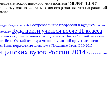
следовательского ядерного университета "МИФИ" (НИЯУ
и почему можно ожидать активного развития этих направлений
лами?
Востребованные профессии в будущем
Горно
олледж официальный сайт
Куда пойти учиться после 11 класса
 колледж
й институт экономики и менеджмента
Новосибирский техникум
хозяйства
Омский техникум мясной и молочной промышленности
Подтверждение диплома
Проходные баллы ЕГЭ 2015
ей
ицинских вузов России 2014
Самые лучшие