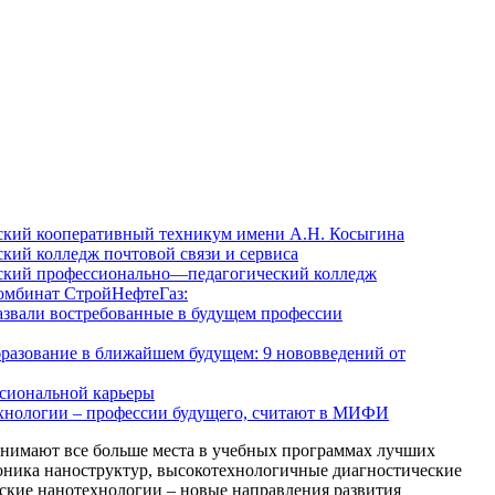
кий кооперативный техникум имени А.Н. Косыгина
кий колледж почтовой связи и сервиса
ский профессионально—педагогический колледж
мбинат СтройНефтеГаз:
азвали востребованные в будущем профессии
бразование в ближайшем будущем: 9 нововведений от
ссиональной карьеры
хнологии – профессии будущего, считают в МИФИ
анимают все больше места в учебных программах лучших
оника наноструктур, высокотехнологичные диагностические
ские нанотехнологии – новые направления развития