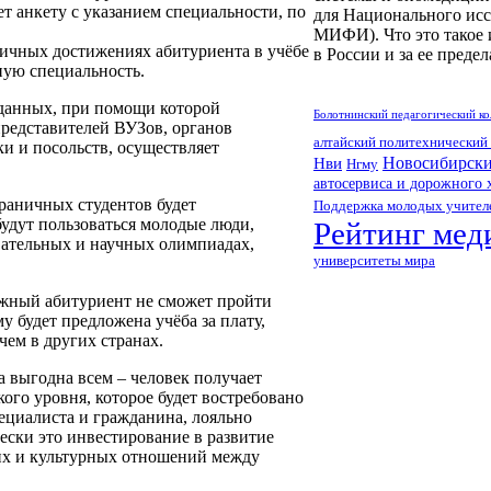
т анкету с указанием специальности, по
для Национального ис
МИФИ). Что это такое 
ичных достижениях абитуриента в учёбе
в России и за ее преде
ную специальность.
данных, при помощи которой
Болотнинский педагогический к
представителей ВУЗов, органов
алтайский политехнический
ки и посольств, осуществляет
Новосибирски
Нви
Нгму
автосервиса и дорожного 
раничных студентов будет
Поддержка молодых учител
удут пользоваться молодые люди,
Рейтинг мед
вательных и научных олимпиадах,
университеты мира
ежный абитуриент не сможет пройти
му будет предложена учёба за плату,
чем в других странах.
а выгодна всем – человек получает
ого уровня, которое будет востребовано
пециалиста и гражданина, лояльно
ески это инвестирование в развитие
их и культурных отношений между