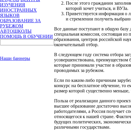
После этого гражданин заполняе
ИЗУЧЕНИЯ
которой хочет учиться, и ВУЗа.
ИНОСТРАННЫХ
Приветствуется информация о л
ЯЗЫКОВ
и стремлении получить выбран
ОБРАЗОВАНИЕ ЗА
РУБЕЖОМ
Все данные поступают в общую базу 
АВТОШКОЛЫ
специальная комиссия, состоящая из 
ПОМОЩЬ В ОБУЧЕНИИ
образования, центров российской нау
окончательный отбор.
В следующем году система отбора заг
Наши баннеры
усовершенствована, преимуществом б
которые принимали участие в образо
проводимых за рубежом.
Если по каким-либо причинам заруб
конкурс на бесплатное обучение, то е
размер которой существенно меньше, 
Польза от реализации данного проект
высшее образование достаточно высок
работодателями, а Россия получает с
относящегося к нашей стране. Фактич
будущих политических, экономическ
различными государствами.