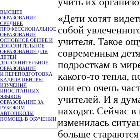
учить их организо
ВЫСШЕЕ
«Дети хотят видет
ОБРАЗОВАНИЕ
СРЕДНЕЕ
собой увлеченног
ПРОФЕССИОНАЛЬНОЕ
ОБРАЗОВАНИЕ
учителя. Такое ощ
ОСНОВНОЕ ОБЩЕЕ И
ДОПОЛИТЕЛЬНОЕ
современным детя
ОБРАЗОВАНИЕ ДЛЯ
ДЕТЕЙ
подросткам в мире
ДОПОЛНИТЕЛЬНОЕ
ОБРАЗОВАНИЕ
какого-то тепла, 
И ПЕРЕПОДГОТОВКА
КАДРОВ
ЦЕНТРЫ
они его очень час
ИЗУЧЕНИЯ
ИНОСТРАННЫХ
учителей. И я дум
ЯЗЫКОВ
ОБРАЗОВАНИЕ ЗА
РУБЕЖОМ
находят. Сейчас в
АВТОШКОЛЫ
ПОМОЩЬ В ОБУЧЕНИИ
изменилась ситуац
больше стараются