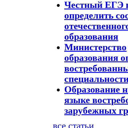
Честный ЕГЭ 
определить со
отечественног
образования
Министерство
образования о
востребованны
специальност
Образование н
языке востреб
зарубежных г
все статьи