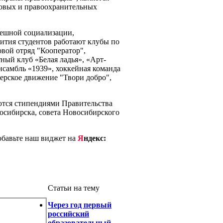
ловых и правоохранительных
пешной социализации,
ития студентов работают клубы по
довой отряд "Кооператор",
ый клуб «Белая ладья», «Арт-
нсамбль «1939», хоккейная команда
ерское движение "Твори добро",
тся стипендиями Правительства
осибирска, совета Новосибирского
добавьте наш виджет на
Я
ндекс:
Статьи на тему
Через год первый
российский
образовательный