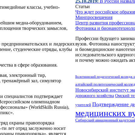
25.10.2019:
В России назвал
Статьи
тимедийные классы, учебно-
Что ждет российское образо
Минпросвещения
овейшим медиа-оборудованием,
Центр развития профессион
площения творческих замыслов,
Фотоника и бионанотехноло
Профессии будущего занима
е предпринимательских и лидерских
вузов. Фотоника нанострук
ление, студенческие отряды, клубы
и биомедицинские нанотехн
исследовательского ядерно
и почему можно ожидать акт
ества в сфере образования.
вая, электронный тир,
Болотнинский педагогический колледж 
, тренажёрный зал, симулятор
алтайский политехнический колле
Новосибирский институт э
дорожного хозяйства
Омский те
ки специалистов подтверждает
о Всероссийском олимпиадном
Подтверждение д
учителей
ссионалы» (WorldSkills Russia),
медицинских ву
пикс».
Сибирский авиационный кадетски
тряд охраны правопорядка
-ти
лет отряд заслуженно носит
охраны правопорядка», является