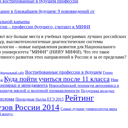
и востребованные в будущем профессии
вание в ближайшем будущем: 9 нововведений от
альной карьеры
гии – профессии будущего, считают в МИФИ
ют все больше места в учебных программах лучших российских
тур, высокотехнологичные диагностические системы
ологии – новые направления развития для Национального
го университета "МИФИ" (НИЯУ МИФИ). Что это такое
ивного развития этих направлений в России и за ее пределами?
Востребованные профессии в будущем
Горно
официальный сайт
Куда пойти учиться после 11 класса
Нви
дж
кономики и менеджмента
Новосибирский техникум автосервиса и
хникум мясной и молочной промышленности
Поддержка молодых
Рейтинг
иплома
Проходные баллы ЕГЭ 2015
зов России 2014
Самые лучшие университеты мира
й корпус