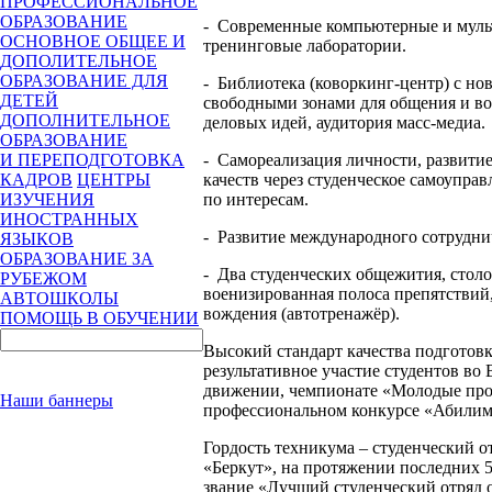
ПРОФЕССИОНАЛЬНОЕ
ОБРАЗОВАНИЕ
-
Современные компьютерные и муль
ОСНОВНОЕ ОБЩЕЕ И
тренинговые лаборатории.
ДОПОЛИТЕЛЬНОЕ
ОБРАЗОВАНИЕ ДЛЯ
-
Библиотека (коворкинг-центр) с н
ДЕТЕЙ
свободными зонами для общения и во
ДОПОЛНИТЕЛЬНОЕ
деловых идей, аудитория масс-медиа.
ОБРАЗОВАНИЕ
-
Самореализация личности, развити
И ПЕРЕПОДГОТОВКА
качеств через студенческое самоуправ
КАДРОВ
ЦЕНТРЫ
по интересам.
ИЗУЧЕНИЯ
ИНОСТРАННЫХ
-
Развитие международного сотруднич
ЯЗЫКОВ
ОБРАЗОВАНИЕ ЗА
-
Два студенческих общежития, столо
РУБЕЖОМ
военизированная полоса препятствий
АВТОШКОЛЫ
вождения (автотренажёр).
ПОМОЩЬ В ОБУЧЕНИИ
Высокий стандарт качества подготов
результативное участие студентов в
движении, чемпионате «Молодые профе
Наши баннеры
профессиональном конкурсе «Абилим
Гордость техникума – студенческий о
«Беркут», на протяжении последних 5
звание «Лучший студенческий отряд 