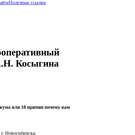
сайте
Полезные ссылки
ооперативный
.Н. Косыгина
икума
или
10 причин почему вам
 г. Новосибирска;