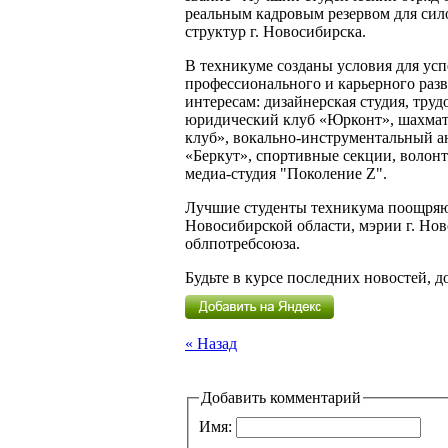
реальным кадровым резервом для си
структур г. Новосибирска.
В техникуме созданы условия для ус
профессионального и карьерного разв
интересам: дизайнерская студия, тру
юридический клуб «Юрконт», шахматн
клуб», вокально-инструментальный а
«Беркут», спортивные секции, волонт
медиа-студия "Поколение Z".
Лучшие студенты техникума поощряю
Новосибирской области, мэрии г. Нов
облпотребсоюза.
Будьте в курсе последних новостей, 
« Назад
Добавить комментарий
Имя: