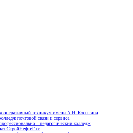
кооперативный техникум имени А.Н. Косыгина
олледж почтовой связи и сервиса
профессионально—педагогический колледж
ат СтройНефтеГаз: