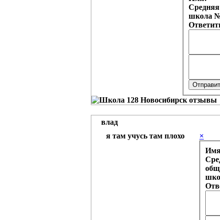
Средняя
школа №
Ответит
влад
я там учусь там плохо
×
Им
Сре
общ
шко
Отв