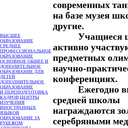
современных тан
на базе музея шк
другие.
Учащиеся ш
ВЫСШЕЕ
ОБРАЗОВАНИЕ
активно участву
СРЕДНЕЕ
ПРОФЕССИОНАЛЬНОЕ
предметных олим
ОБРАЗОВАНИЕ
ОСНОВНОЕ ОБЩЕЕ И
научно-практиче
ДОПОЛИТЕЛЬНОЕ
ОБРАЗОВАНИЕ ДЛЯ
конференциях.
ДЕТЕЙ
ДОПОЛНИТЕЛЬНОЕ
Ежегодно вы
ОБРАЗОВАНИЕ
И ПЕРЕПОДГОТОВКА
средней школы
КАДРОВ
ЦЕНТРЫ
ИЗУЧЕНИЯ
ИНОСТРАННЫХ
награждаются зо
ЯЗЫКОВ
ОБРАЗОВАНИЕ ЗА
серебряными мед
РУБЕЖОМ