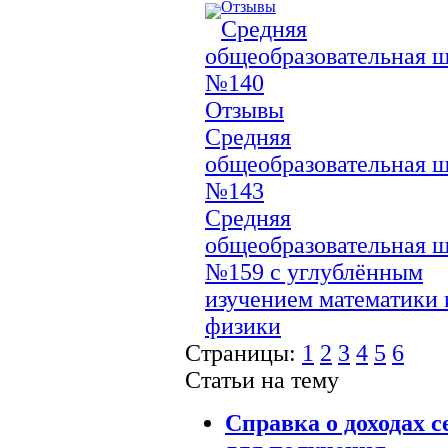
Отзывы
Средняя
общеобразовательная 
№140
Отзывы
Средняя
общеобразовательная 
№143
Средняя
общеобразовательная 
№159 с углублённым
изучением математики 
физики
Страницы:
1
2
3
4
5
6
Статьи на тему
Справка о доходах 