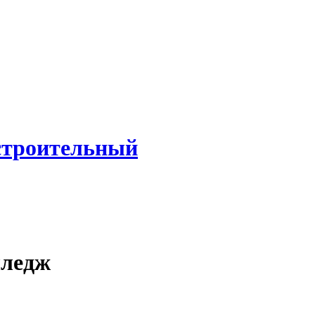
строительный
лледж