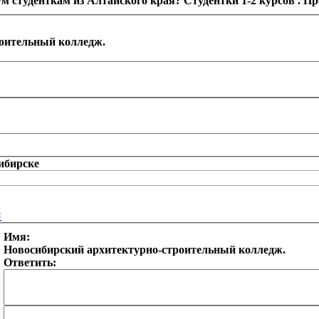
ум студенткам из Алтайского края? Студентки 1-2 курсов . П
оительный колледж.
×
Имя:
Новосибирский архитектурно-строительный колледж.
Ответить: