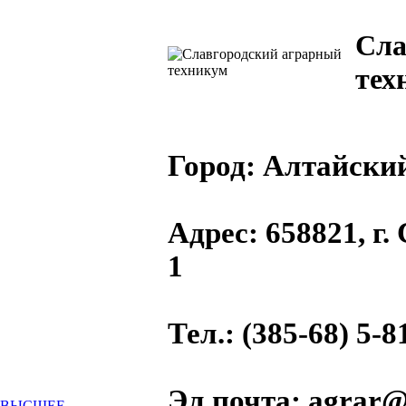
Сла
тех
Город:
Алтайски
Адрес
: 658821, г
1
Тел.
: (385-68) 5-8
Эл.почта
: agrar
ВЫСШЕЕ