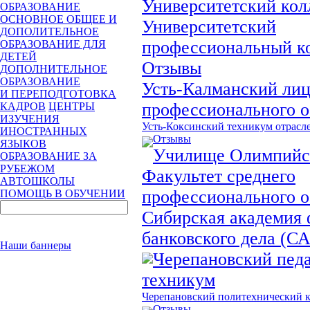
Университетский ко
ОБРАЗОВАНИЕ
ОСНОВНОЕ ОБЩЕЕ И
Университетский
ДОПОЛИТЕЛЬНОЕ
профессиональный к
ОБРАЗОВАНИЕ ДЛЯ
ДЕТЕЙ
Отзывы
ДОПОЛНИТЕЛЬНОЕ
ОБРАЗОВАНИЕ
Усть-Калманский ли
И ПЕРЕПОДГОТОВКА
профессионального о
КАДРОВ
ЦЕНТРЫ
ИЗУЧЕНИЯ
Усть-Коксинский техникум отрасл
ИНОСТРАННЫХ
Отзывы
ЯЗЫКОВ
Училище Олимпийск
ОБРАЗОВАНИЕ ЗА
РУБЕЖОМ
Факультет среднего
АВТОШКОЛЫ
профессионального о
ПОМОЩЬ В ОБУЧЕНИИ
Сибирская академия 
банковского дела (С
Наши баннеры
Черепановский пед
техникум
Черепановский политехнический 
Отзывы