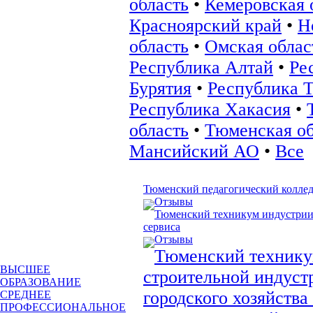
область
•
Кемеровская 
Красноярский край
•
Н
область
•
Омская облас
Республика Алтай
•
Ре
Бурятия
•
Республика 
Республика Хакасия
•
область
•
Тюменская об
Мансийский АО
•
Все
Тюменский педагогический колле
Отзывы
Тюменский техникум индустрии
сервиса
Отзывы
Тюменский техник
ВЫСШЕЕ
строительной индуст
ОБРАЗОВАНИЕ
городского хозяйств
СРЕДНЕЕ
ПРОФЕССИОНАЛЬНОЕ