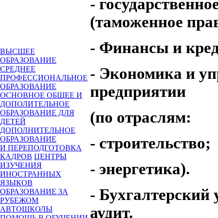
- государственно
(таможенное прав
- Финансы и кред
ВЫСШЕЕ
ОБРАЗОВАНИЕ
- Экономика и у
СРЕДНЕЕ
ПРОФЕССИОНАЛЬНОЕ
ОБРАЗОВАНИЕ
предприятии
ОСНОВНОЕ ОБЩЕЕ И
ДОПОЛИТЕЛЬНОЕ
(по отраслям:
ОБРАЗОВАНИЕ ДЛЯ
ДЕТЕЙ
ДОПОЛНИТЕЛЬНОЕ
- строительство;
ОБРАЗОВАНИЕ
И ПЕРЕПОДГОТОВКА
КАДРОВ
ЦЕНТРЫ
- энергетика).
ИЗУЧЕНИЯ
ИНОСТРАННЫХ
ЯЗЫКОВ
- Бухгалтерский 
ОБРАЗОВАНИЕ ЗА
РУБЕЖОМ
аудит.
АВТОШКОЛЫ
ПОМОЩЬ В ОБУЧЕНИИ