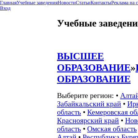
Главная
Учебные заведения
Новости
Статьи
Контакты
Реклама на 
Вход
Учебные заведени
ВЫСШЕЕ
ОБРАЗОВАНИЕ
»
ОБРАЗОВАНИЕ
Выберите регион:
•
Алта
Забайкальский край
•
Ир
область
•
Кемеровская об
Красноярский край
•
Нов
область
•
Омская область
Алтай
•
Республика Буря