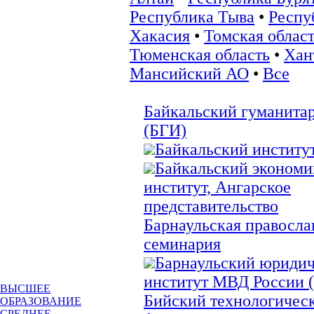
Республика Тыва
•
Респу
Хакасия
•
Томская облас
Тюменская область
•
Хан
Мансийский АО
•
Все
Байкальский гуманита
(БГИ)
Байкальский институ
Байкальский экономи
институт, Ангарское
представительство
Барнаульская правосла
семинария
Барнаульский юриди
институт МВД России
ВЫСШЕЕ
Бийский технологическ
ОБРАЗОВАНИЕ
СРЕДНЕЕ