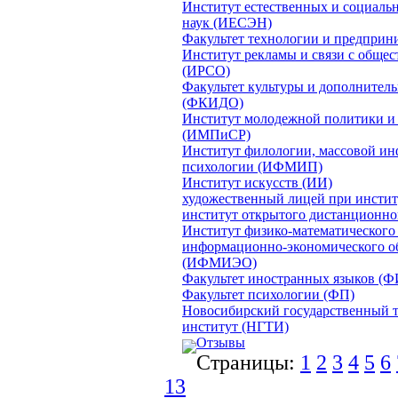
Институт естественных и социаль
наук (ИЕСЭН)
Факультет технологии и предприн
Институт рекламы и связи с обще
(ИРСО)
Факультет культуры и дополнитель
(ФКИДО)
Институт молодежной политики и
(ИМПиСР)
Институт филологии, массовой и
психологии (ИФМИП)
Институт искусств (ИИ)
художественный лицей при инсти
институт открытого дистанционно
Институт физико-математического
информационно-экономического о
(ИФМИЭО)
Факультет иностранных языков (
Факультет психологии (ФП)
Новосибирский государственный 
институт (НГТИ)
Отзывы
Страницы:
1
2
3
4
5
6
13