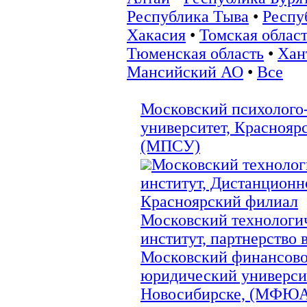
Республика Тыва
•
Респу
Хакасия
•
Томская облас
Тюменская область
•
Хан
Мансийский АО
•
Все
Московский психолого
университет, Краснояр
(МПСУ)
Московский техноло
институт, Дистанционн
Красноярский филиал
Московский технологи
институт, партнерство в
Московский финансово
юридический университ
Новосибирске, (МФЮ