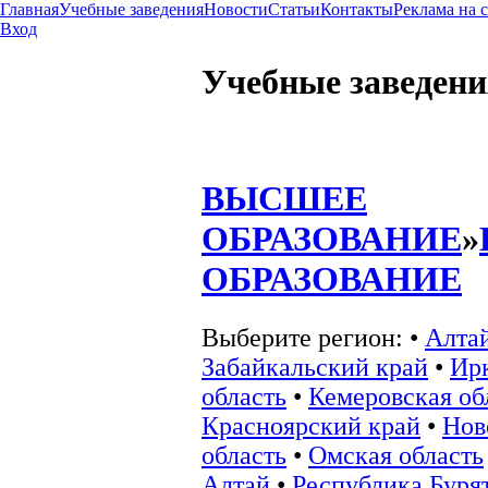
Главная
Учебные заведения
Новости
Статьи
Контакты
Реклама на 
Вход
Учебные заведени
ВЫСШЕЕ
ОБРАЗОВАНИЕ
»
ОБРАЗОВАНИЕ
Выберите регион:
•
Алта
Забайкальский край
•
Ир
область
•
Кемеровская об
Красноярский край
•
Нов
область
•
Омская область
Алтай
•
Республика Буря