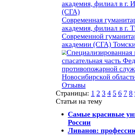
академия, филиал в г. 
(СГА)
Современная гуманита
академия, филиал в г.
Современной гуманита
академии (СГА) Томск
Специализированная 
спасательная часть Фе
противопожарной служ
Новосибирской област
Отзывы
Страницы:
1
2
3
4
5
6
7
8
Статьи на тему
Самые красивые ун
Роcсии
Ливанов: професси