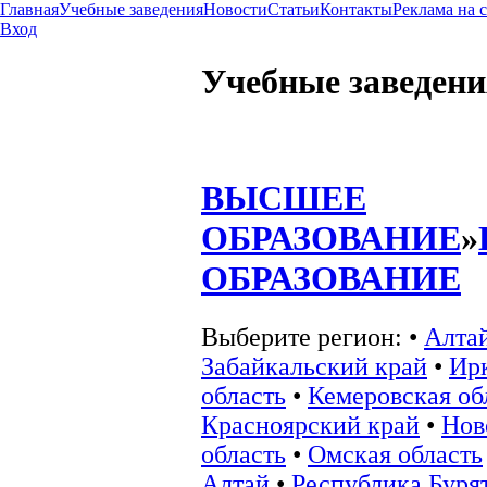
Главная
Учебные заведения
Новости
Статьи
Контакты
Реклама на 
Вход
Учебные заведени
ВЫСШЕЕ
ОБРАЗОВАНИЕ
»
ОБРАЗОВАНИЕ
Выберите регион:
•
Алта
Забайкальский край
•
Ир
область
•
Кемеровская об
Красноярский край
•
Нов
область
•
Омская область
Алтай
•
Республика Буря