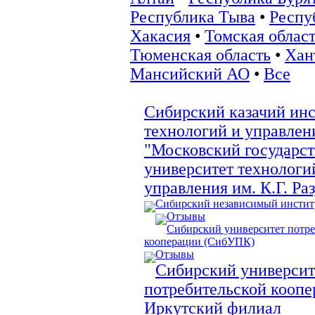
Республика Тыва
•
Респу
Хакасия
•
Томская облас
Тюменская область
•
Хан
Мансийский АО
•
Все
Сибирский казачий инс
технологий и управлен
"Московский государс
университет технологи
управления им. К.Г. Ра
Сибирский независимый инстит
Отзывы
Сибирский университет потре
кооперации (СибУПК)
Отзывы
Сибирский университ
потребительской коопе
Иркутский филиал