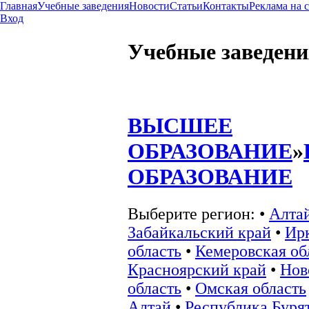
Главная
Учебные заведения
Новости
Статьи
Контакты
Реклама на 
Вход
Учебные заведени
ВЫСШЕЕ
ОБРАЗОВАНИЕ
»
ОБРАЗОВАНИЕ
Выберите регион:
•
Алта
Забайкальский край
•
Ир
область
•
Кемеровская об
Красноярский край
•
Нов
область
•
Омская область
Алтай
•
Республика Буря