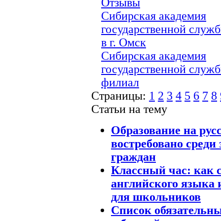
Отзывы
Сибирская академия
государственной служ
в г. Омск
Сибирская академия
государственной служ
филиал
Страницы:
1
2
3
4
5
6
7
8
Статьи на тему
Образование на рус
востребовано среди
граждан
Классный час: как 
английского языка
для школьников
Список обязательны