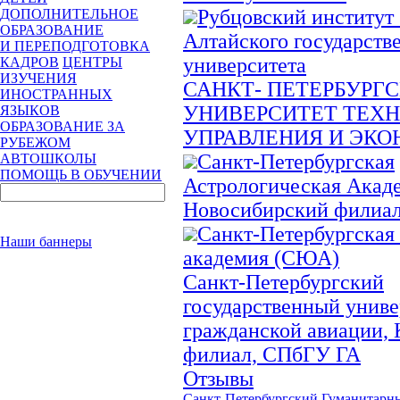
Рубцовский институт
ДОПОЛНИТЕЛЬНОЕ
ОБРАЗОВАНИЕ
Алтайского государств
И ПЕРЕПОДГОТОВКА
университета
КАДРОВ
ЦЕНТРЫ
ИЗУЧЕНИЯ
САНКТ- ПЕТЕРБУРГ
ИНОСТРАННЫХ
УНИВЕРСИТЕТ ТЕХ
ЯЗЫКОВ
ОБРАЗОВАНИЕ ЗА
УПРАВЛЕНИЯ И ЭК
РУБЕЖОМ
Санкт-Петербургская
АВТОШКОЛЫ
ПОМОЩЬ В ОБУЧЕНИИ
Астрологическая Акад
Новосибирский филиа
Санкт-Петербургская
Наши баннеры
академия (СЮА)
Санкт-Петербургский
государственный униве
гражданской авиации,
филиал, СПбГУ ГА
Отзывы
Санкт-Петербургский Гуманитарн