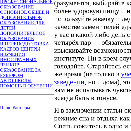
(разумеется, выбирайте 
ПРОФЕССИОНАЛЬНОЕ
ОБРАЗОВАНИЕ
более здоровую пищу и н
ОСНОВНОЕ ОБЩЕЕ И
используйте жвачку и ле
ДОПОЛИТЕЛЬНОЕ
ОБРАЗОВАНИЕ ДЛЯ
качестве заменителей еды
ДЕТЕЙ
у вас в какой-либо день 
ДОПОЛНИТЕЛЬНОЕ
ОБРАЗОВАНИЕ
четырёх пар — обязатель
И ПЕРЕПОДГОТОВКА
изыскивайте возможность
КАДРОВ
ЦЕНТРЫ
ИЗУЧЕНИЯ
институте. Ни в коем слу
ИНОСТРАННЫХ
голодайте. Старайтесь ест
ЯЗЫКОВ
ОБРАЗОВАНИЕ ЗА
же время (не только в
уч
РУБЕЖОМ
заведении
, но и дома), э
АВТОШКОЛЫ
ПОМОЩЬ В ОБУЧЕНИИ
вам не испытывать чувств
всегда быть в тонусе.
Наши баннеры
И в заключении статьи с
режиме сна и отдыха как 
Спать ложитесь в одно и 