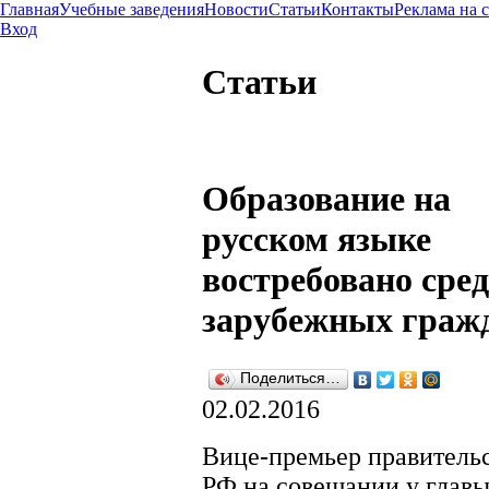
Главная
Учебные заведения
Новости
Статьи
Контакты
Реклама на 
Вход
Статьи
Образование на
русском языке
востребовано сре
зарубежных граж
Поделиться…
02.02.2016
Вице-премьер правитель
РФ на совещании у глав