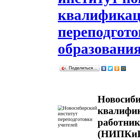
квалификац
переподгото
образован
Поделиться…
Новосиби
квалифик
работник
(НИПКи