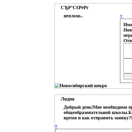
СЂР°С€РёРґ
неплохо..
×
Им
Нов
пер
Отв
Лидия
Добрый день!Мне необходимо п
общеобразовательной школы.Бу
время и как отправить заявку?
×