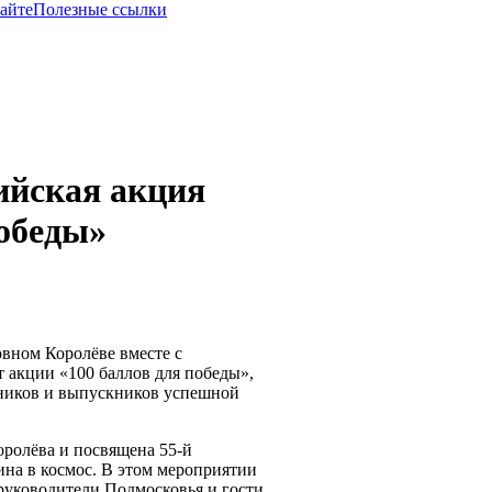
сайте
Полезные ссылки
ийская акция
победы»
овном Королёве вместе с
т акции «100 баллов для победы»,
ьников и выпускников успешной
оролёва и посвящена 55-й
ина в космос. В этом мероприятии
руководители Подмосковья и гости