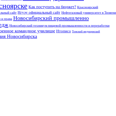
сноярске
Как поступить на бюджет?
Красноярский
Нгуэу официальный сайт
льный сайт
Нефтегазовый университет в Тюмени
Новосибирский промышленно
 и права
едж
Новосибирский техникум пищевой промышленности и переработки
оенное командное училище
Нтописо
Томский медицинский
ния Новосибирска