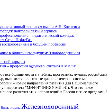
кооперативный техникум имени А.Н. Косыгина
олледж почтовой связи и сервиса
профессионально—педагогический колледж
ат СтройНефтеГаз:
и востребованные в будущем профессии
вание в ближайшем будущем: 9 нововведений от
альной карьеры
гии – профессии будущего, считают в МИФИ
ют все больше места в учебных программах лучших российских
ур, высокотехнологичные диагностические системы
ологии – новые направления развития для Национального
го университета "МИФИ" (НИЯУ МИФИ). Что это такое
ивного развития этих направлений в России и за ее пределами?
Железнодорожный
Вифк отзывы