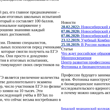
 раз, его главное предназначение –
икам итоговых школьных испытаний
оторый и составляет 100 баллов.
Новости
иональное напряжение у
28.02.2022:
Новосибирский 
хорошими знаниями каждый
07.06.2020:
Новосибирский к
соких достижений.
07.06.2020:
Новосибирский 
23.12.2019:
Учебный Комбин
ссии. Помимо специалистов,
25.10.2019:
В России назвал
альных психологов перед учениками
Статьи
 которые смогли получить на ЕГЭ
Что ждет российское образо
ты. Они просто и доходчиво
Минпросвещения
стия в итоговых испытаниях,
Центр развития профессион
 стимулируют своих сверстников на
Фотоника и бионанотехноло
Профессии будущего занима
Э является увеличение количества
вузов. Фотоника нанострукт
тве дополнительного экзамена
и биомедицинские нанотехн
ер, число участников ЕГЭ по физике
исследовательского ядерно
по химии на 10 тысяч. Эти
и почему можно ожидать акт
последующей учёбы в ВУЗах по
, что сейчас весьма востребовано в
Бердский медицинский колледж