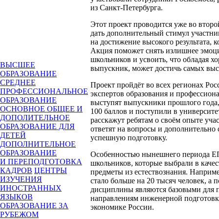
из Санкт-Петербурга.
Этот проект проводится уже во второй
дать дополнительный стимул участн
на достижение высокого результата, к
Акция поможет снять излишнее эмоц
школьников и усвоить, что обладая 
ВЫСШЕЕ
выпускник, может достичь самых вы
ОБРАЗОВАНИЕ
СРЕДНЕЕ
Проект пройдёт во всех регионах Ро
ПРОФЕССИОНАЛЬНОЕ
экспертов образования и профессион
ОБРАЗОВАНИЕ
выступят выпускники прошлого года,
ОСНОВНОЕ ОБЩЕЕ И
100 баллов и поступили в университе
ДОПОЛИТЕЛЬНОЕ
расскажут ребятам о своём опыте уча
ОБРАЗОВАНИЕ ДЛЯ
ответят на вопросы и дополнительно
ДЕТЕЙ
успешную подготовку.
ДОПОЛНИТЕЛЬНОЕ
ОБРАЗОВАНИЕ
Особенностью нынешнего периода ЕГ
И ПЕРЕПОДГОТОВКА
школьников, которые выбрали в качес
КАДРОВ
ЦЕНТРЫ
предметы из естествознания. Наприм
ИЗУЧЕНИЯ
стало больше на 20 тысяч человек, а 
ИНОСТРАННЫХ
дисциплины являются базовыми для 
ЯЗЫКОВ
направлениям инженерной подготовки
ОБРАЗОВАНИЕ ЗА
экономике России.
РУБЕЖОМ