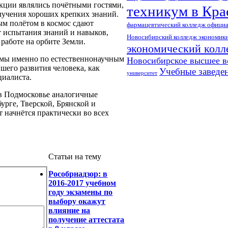
акции являлись почётными гостями,
техникум в Кра
лучения хороших крепких знаний.
ым полётом в космос сдают
фармацевтический колледж официа
 испытания знаний и навыков,
Новосибирский колледж экономики
работе на орбите Земли.
экономический колл
мы именно по естественнонаучным
Новосибирское высшее в
шего развития человека, как
Учебные заведе
университет
циалиста.
 в Подмосковье аналогичные
урге, Тверской, Брянской и
т начнётся практически во всех
Статьи на тему
Рособрнадзор: в
2016-2017 учебном
году экзамены по
выбору окажут
влияние на
получение аттестата