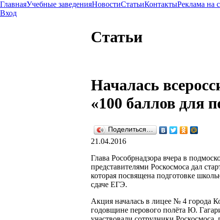
Главная
Учебные заведения
Новости
Статьи
Контакты
Реклама на 
Вход
Статьи
Началась всеросс
«100 баллов для 
Поделиться…
21.04.2016
Глава Рособрнадзора вчера в подмоск
представителями Роскосмоса дал стар
которая посвящена подготовке школ
сдаче ЕГЭ.
Акция началась в лицее № 4 города К
годовщине перового полёта Ю. Гагар
участвовали сотрудники Роскосмоса, 