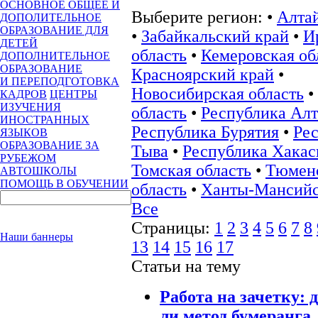
ОСНОВНОЕ ОБЩЕЕ И
Выберите регион:
•
Алта
ДОПОЛИТЕЛЬНОЕ
ОБРАЗОВАНИЕ ДЛЯ
•
Забайкальский край
•
И
ДЕТЕЙ
область
•
Кемеровская об
ДОПОЛНИТЕЛЬНОЕ
ОБРАЗОВАНИЕ
Красноярский край
•
И ПЕРЕПОДГОТОВКА
Новосибирская область
•
КАДРОВ
ЦЕНТРЫ
ИЗУЧЕНИЯ
область
•
Республика Ал
ИНОСТРАННЫХ
Республика Бурятия
•
Ре
ЯЗЫКОВ
ОБРАЗОВАНИЕ ЗА
Тыва
•
Республика Хакас
РУБЕЖОМ
Томская область
•
Тюмен
АВТОШКОЛЫ
ПОМОЩЬ В ОБУЧЕНИИ
область
•
Ханты-Мансий
Все
Страницы:
1
2
3
4
5
6
7
8
Наши баннеры
13
14
15
16
17
Статьи на тему
Работа на зачетку: 
ли метод бумеранга