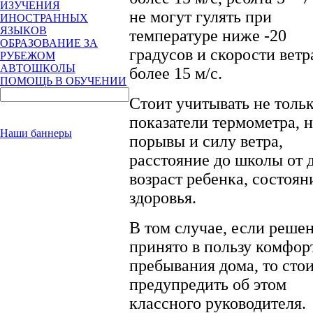
ИЗУЧЕНИЯ
не могут гулять при
ИНОСТРАННЫХ
ЯЗЫКОВ
температуре ниже -20
ОБРАЗОВАНИЕ ЗА
градусов и скорости ветр
РУБЕЖОМ
АВТОШКОЛЫ
более 15 м/с.
ПОМОЩЬ В ОБУЧЕНИИ
Стоит учитывать не толь
показатели термометра, н
Наши баннеры
порывы и силу ветра,
расстояние до школы от 
возраст ребенка, состоян
здоровья.
В том случае, если реше
принято в пользу комфор
пребывания дома, то сто
предупредить об этом
классного руководителя.