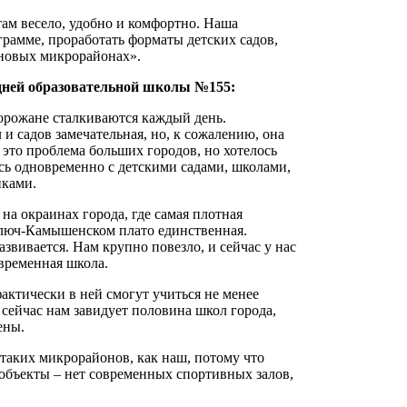
там весело, удобно и комфортно. Наша
грамме, проработать форматы детских садов,
 новых микрорайонах».
дней образовательной школы №155:
горожане сталкиваются каждый день.
и садов замечательная, но, к сожалению, она
 это проблема больших городов, но хотелось
ь одновременно с детскими садами, школами,
иками.
на окраинах города, где самая плотная
Ключ-Камышенском плато единственная.
звивается. Нам крупно повезло, и сейчас у нас
овременная школа.
фактически в ней смогут учиться не менее
 сейчас нам завидует половина школ города,
ены.
 таких микрорайонов, как наш, потому что
объекты – нет современных спортивных залов,