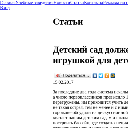
Главная
Учебные заведения
Новости
Статьи
Контакты
Реклама на 
Вход
Статьи
Детский сад долж
игрушкой для дет
Поделиться…
15.02.2017
За последние два года система начал
а число первоклассников превысило 
перегружены, им приходится учить де
не такая острая, тем не менее и с ним
горожане обсудили на дискуссионной
хватает нашим детским садам и школ
построить бассейн, где создать спец
оздоровительную площадку, а где луч