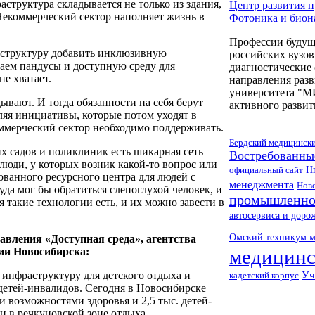
структура складывается не только из здания,
Центр развития 
 Некоммерческий сектор наполняет жизнь в
Фотоника и бион
Профессии будущ
аструктуру добавить инклюзивную
российских вузо
лаем пандусы и доступную среду для
диагностические
е хватает.
направления разв
университета "М
дывают. И тогда обязанности на себя берут
активного развит
ляя инициативы, которые потом уходят в
ммерческий сектор необходимо поддерживать.
Бердский медицинск
х садов и поликлиник есть шикарная сеть
Востребованны
люди, у которых возник какой-то вопрос или
официальный сайт
Н
ованного ресурсного центра для людей с
менеджмента
Ново
уда мог бы обратиться слепоглухой человек, и
промышленно
 такие технологии есть, и их можно завести в
автосервиса и доро
Омский техникум 
авления «Доступная среда», агентства
ии Новосибирска:
медицинс
инфраструктуру для детского отдыха и
Уч
кадетский корпус
детей-инвалидов. Сегодня в Новосибирске
и возможностями здоровья и 2,5 тыс. детей-
н в речкуновской зоне отдыха.