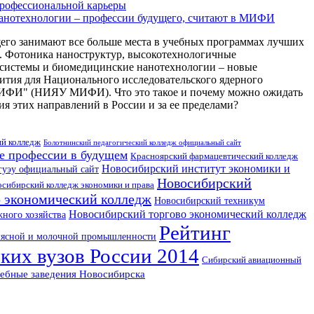
профессиональной карьеры
анотехнологии – профессии будущего, считают в МИФИ
его занимают все больше места в учебных программах лучших
в. Фотоника наноструктур, высокотехнологичные
 системы и биомедицинские нанотехнологии – новые
ития для Национального исследовательского ядерного
ИФИ" (НИЯУ МИФИ). Что это такое и почему можно ожидать
ия этих направлений в России и за ее пределами?
ий колледж
Болотнинский педагогический колледж официальный сайт
е профессии в будущем
Красноярский фармацевтический колледж
Новосибирский институт экономики и
гуэу официальный сайт
Новосибирский
сибирский колледж экономики и права
 экономический колледж
Новосибирский техникум
Новосибирский торгово экономический колледж
жного хозяйства
Рейтинг
мясной и молочной промышленности
ких вузов России 2014
Сибирский авиационный
ебные заведения Новосибирска