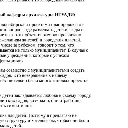
ющий кафедры архитектуры НГУАДИ:
овосибирска и проектами планировок, то в
дин вопрос – где размещать детские сады и
е всех этих объектов жестко просчитано
ожеланиям жителей и городских властей.
числе за рубежом, говорит о том, что
мается не только муниципалитет. В случае с
ные учреждения, которые с успехом
 функциями.
м совместно с муниципалитетами создать
тсадов. Это возвращение к нашему
действительно было много типовых проектов
 у детей закладывается любовь к своему городу.
детских садов, возможно, они отработаны
ень симпатичные.
шка для детей. Поэтому я предлагаю не
ую структуру и хотелось бы, чтобы они были
ьких детей.