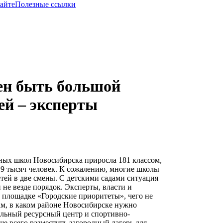
сайте
Полезные ссылки
ен быть большой
ей – эксперты
ьных школ Новосибирска приросла 181 классом,
19 тысяч человек. К сожалению, многие школы
тей в две смены. С детскими садами ситуация
и не везде порядок. Эксперты, власти и
 площадке «Городские приоритеты», чего не
ам, в каком районе Новосибирске нужно
иальный ресурсный центр и спортивно-
ше всего разместить загородный лагерь для