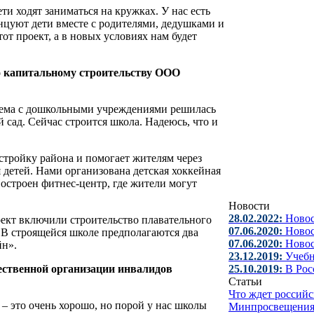
ти ходят заниматься на кружках. У нас есть
нцуют дети вместе с родителями, дедушками и
от проект, а в новых условиях нам будет
о капитальному строительству ООО
ема с дошкольными учреждениями решилась
й сад. Сейчас строится школа. Надеюсь, что и
стройку района и помогает жителям через
детей. Нами организована детская хоккейная
остроен фитнес-центр, где жители могут
Новости
28.02.2022:
Новос
оект включили строительство плавательного
07.06.2020:
Новос
 В строящейся школе предполагаются два
07.06.2020:
Новос
йн».
23.12.2019:
Учебн
ественной организации инвалидов
25.10.2019:
В Рос
Статьи
Что ждет российс
 – это очень хорошо, но порой у нас школы
Минпросвещени