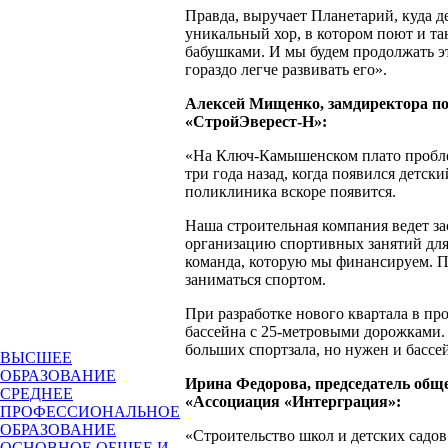
Правда, выручает Планетарий, куда де
уникальный хор, в котором поют и та
бабушками. И мы будем продолжать эт
гораздо легче развивать его».
Алексей Мищенко, замдиректора п
«СтройЭверест-Н»:
«На Ключ-Камышенском плато пробл
три года назад, когда появился детски
поликлиника вскоре появится.
Наша строительная компания ведет за
организацию спортивных занятий для 
команда, которую мы финансируем. П
заниматься спортом.
При разработке нового квартала в пр
бассейна с 25-метровыми дорожками.
больших спортзала, но нужен и бассе
ВЫСШЕЕ
ОБРАЗОВАНИЕ
Ирина Федорова, председатель общ
СРЕДНЕЕ
«Ассоциация «Интерграция»:
ПРОФЕССИОНАЛЬНОЕ
ОБРАЗОВАНИЕ
«Строительство школ и детских садов
ОСНОВНОЕ ОБЩЕЕ И