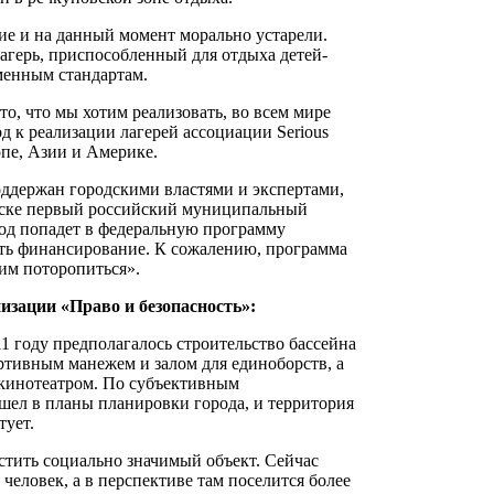
хие и на данный момент морально устарели.
агерь, приспособленный для отдыха детей-
менным стандартам.
 то, что мы хотим реализовать, во всем мире
 к реализации лагерей ассоциации Serious
опе, Азии и Америке.
оддержан городскими властями и экспертами,
рске первый российский муниципальный
род попадет в федеральную программу
ить финансирование. К сожалению, программа
тим поторопиться».
изации «Право и безопасность»:
 году предполагалось строительство бассейна
ртивным манежем и залом для единоборств, а
 кинотеатром. По субъективным
шел в планы планировки города, и территория
тует.
стить социально значимый объект. Сейчас
 человек, а в перспективе там поселится более