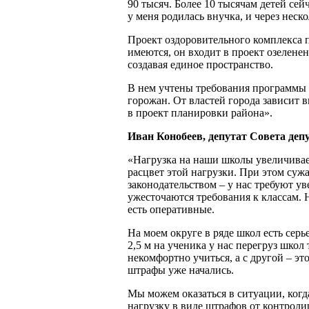
90 тысяч. Более 10 тысячам детей сейч
у меня родилась внучка, и через неско
Проект оздоровительного комплекса п
имеются, он входит в проект озеленен
создавая единое пространство.
В нем учтены требования программы
горожан. От властей города зависит 
в проект планировки района».
Иван Конобеев, депутат Совета деп
«Нагрузка на наши школы увеличивает
расцвет этой нагрузки. При этом суж
законодательством – у нас требуют у
ужесточаются требования к классам. Н
есть оперативные.
На моем округе в ряде школ есть серь
2,5 м на ученика у нас перегруз школ
некомфортно учиться, а с другой – эт
штрафы уже начались.
Мы можем оказаться в ситуации, ког
нагрузку в виде штрафов от контрол