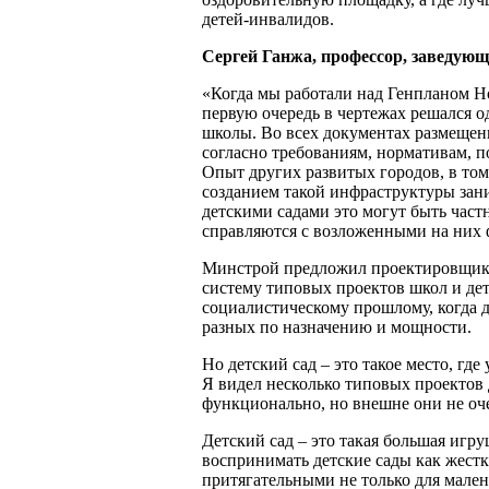
детей-инвалидов.
Сергей Ганжа, профессор, заведу
«Когда мы работали над Генпланом Н
первую очередь в чертежах решался о
школы. Во всех документах размещени
согласно требованиям, нормативам, п
Опыт других развитых городов, в том 
созданием такой инфраструктуры зани
детскими садами это могут быть част
справляются с возложенными на них
Минстрой предложил проектировщика
систему типовых проектов школ и де
социалистическому прошлому, когда 
разных по назначению и мощности.
Но детский сад – это такое место, где
Я видел несколько типовых проектов 
функционально, но внешне они не оч
Детский сад – это такая большая игру
воспринимать детские сады как жестк
притягательными не только для мален