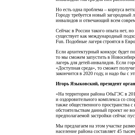
Но есть одна проблема – корпуса вет
Городу требуется новый загородный л
инвалидов и отвечающий всем совре
Сейчас в России такого опыта нет, но
существует как международный подход
Fun. Подобные лагеря строятся в Евр
Если архитектурный конкурс будет п
то мы сможем запустить в Новосиби
лагерь для детей-инвалидов. Если го
«Доступная среда», то сможет получ
закончится в 2020 году, и надо бы с э
Игорь Языковский, президент орган
«На территории района ОбьГЭС в 2011
и оздоровительного комплекса со спо
также общественного пространства с
обстоятельствам данный проект не во
предполагаемой застройки сейчас пус
Мы предлагаем на этом участке разме
население района составляет 45 тысяч