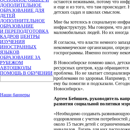
остаются неживыми, потому что инфра
ДОПОЛИТЕЛЬНОЕ
и еще и из того, что там происходит.
ОБРАЗОВАНИЕ ДЛЯ
детских садах и школах смыслом.
ДЕТЕЙ
ДОПОЛНИТЕЛЬНОЕ
Мне бы хотелось в социальную инфр
ОБРАЗОВАНИЕ
инфраструктуру. Мы говорим, что де
И ПЕРЕПОДГОТОВКА
маломобильных людей. Но их иногда н
КАДРОВ
ЦЕНТРЫ
ИЗУЧЕНИЯ
Я согласна, что власти немного запаз
ИНОСТРАННЫХ
некоммерческие организации, опреде
ЯЗЫКОВ
госпрограммы. Именно поэтому неко
ОБРАЗОВАНИЕ ЗА
В Новосибирске помимо школ, детски
РУБЕЖОМ
ресурсных центров, куда обращаются 
АВТОШКОЛЫ
проблема. Но не хватает специализир
ПОМОЩЬ В ОБУЧЕНИИ
проблемами по здоровья. Например, т
ему бы помогли и подсказали. Сегодня
Новосибирск».
Наши баннеры
Артем Бебишев, руководитель напр
развития социальной политики мэр
«Необходимо создавать развивающую 
оздоровления с учетом потребностей 
около 15 тысяч детей с ограниченным
инвалидов. Лагерь для них расположе