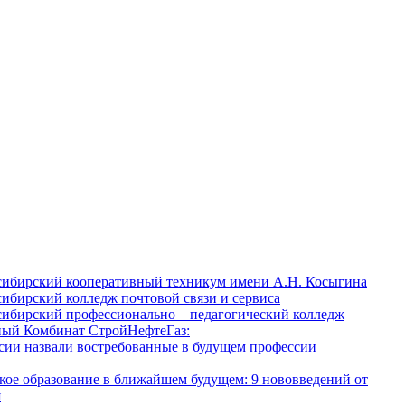
ибирский кооперативный техникум имени А.Н. Косыгина
ибирский колледж почтовой связи и сервиса
ибирский профессионально—педагогический колледж
ый Комбинат СтройНефтеГаз:
сии назвали востребованные в будущем профессии
кое образование в ближайшем будущем: 9 нововведений от
я