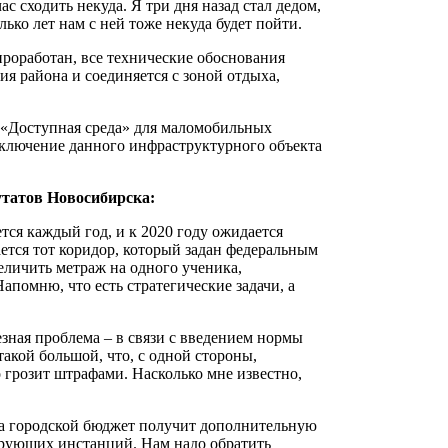
ас сходить некуда. Я три дня назад стал дедом,
лько лет нам с ней тоже некуда будет пойти.
роработан, все технические обоснования
ия района и соединяется с зоной отдыха,
 «Доступная среда» для маломобильных
включение данного инфраструктурного объекта
утатов Новосибирска:
ся каждый год, и к 2020 году ожидается
ается тот коридор, который задан федеральным
величить метраж на одного ученика,
апомню, что есть стратегические задачи, а
езная проблема – в связи с введением нормы
 такой большой, что, с одной стороны,
о грозит штрафами. Насколько мне известно,
да городской бюджет получит дополнительную
ирующих инстанций. Нам надо обратить