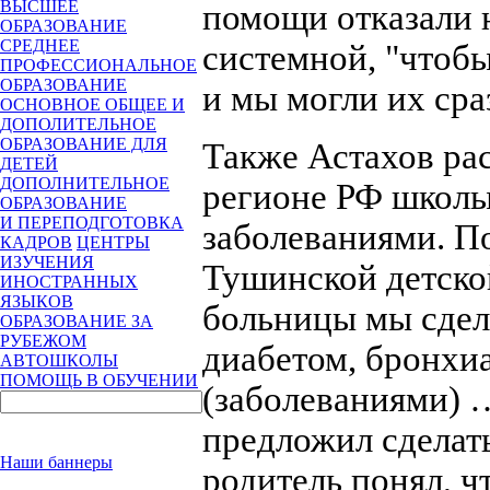
ВЫСШЕЕ
помощи отказали 
ОБРАЗОВАНИЕ
СРЕДНЕЕ
системной, "чтобы
ПРОФЕССИОНАЛЬНОЕ
ОБРАЗОВАНИЕ
и мы могли их сра
ОСНОВНОЕ ОБЩЕЕ И
ДОПОЛИТЕЛЬНОЕ
ОБРАЗОВАНИЕ ДЛЯ
Также Астахов рас
ДЕТЕЙ
ДОПОЛНИТЕЛЬНОЕ
регионе РФ школы
ОБРАЗОВАНИЕ
И ПЕРЕПОДГОТОВКА
заболеваниями. П
КАДРОВ
ЦЕНТРЫ
ИЗУЧЕНИЯ
Тушинской детско
ИНОСТРАННЫХ
ЯЗЫКОВ
больницы мы сдел
ОБРАЗОВАНИЕ ЗА
РУБЕЖОМ
диабетом, бронхи
АВТОШКОЛЫ
ПОМОЩЬ В ОБУЧЕНИИ
(заболеваниями) 
предложил сделат
Наши баннеры
родитель понял, чт