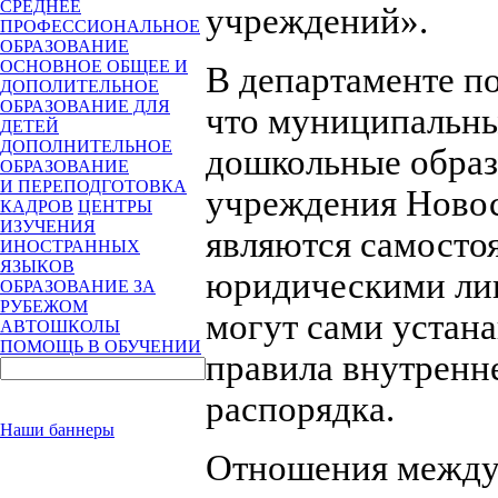
СРЕДНЕЕ
учреждений».
ПРОФЕССИОНАЛЬНОЕ
ОБРАЗОВАНИЕ
ОСНОВНОЕ ОБЩЕЕ И
В департаменте п
ДОПОЛИТЕЛЬНОЕ
ОБРАЗОВАНИЕ ДЛЯ
что муниципальн
ДЕТЕЙ
ДОПОЛНИТЕЛЬНОЕ
дошкольные образ
ОБРАЗОВАНИЕ
И ПЕРЕПОДГОТОВКА
учреждения Ново
КАДРОВ
ЦЕНТРЫ
ИЗУЧЕНИЯ
являются самосто
ИНОСТРАННЫХ
ЯЗЫКОВ
юридическими ли
ОБРАЗОВАНИЕ ЗА
РУБЕЖОМ
могут сами устана
АВТОШКОЛЫ
ПОМОЩЬ В ОБУЧЕНИИ
правила внутренн
распорядка.
Наши баннеры
Отношения межд