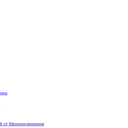
гина
ж
ий от Минпросвещения