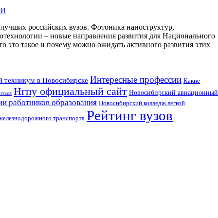
ФИ
 лучших российских вузов. Фотоника наноструктур,
отехнологии – новые направления развития для Национального
это такое и почему можно ожидать активного развития этих
Интересные профессии
 техникум в Новосибирске
Какие
Нгпу официальный сайт
Новосибирский авиационный
иться
и работников образования
Новосибирский колледж легкой
Рейтинг вузов
железнодорожного транспорта