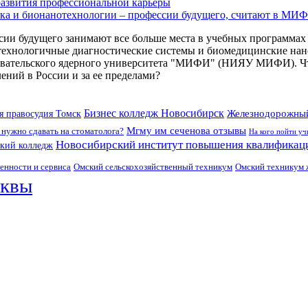
развития профессиональной карьеры
ка и бионанотехнологии – профессии будущего, считают в МИ
ии будущего занимают все больше места в учебных программах
технологичные диагностические системы и биомедицинские нан
овательского ядерного университета "МИФИ" (НИЯУ МИФИ). Что 
ений в России и за ее пределами?
Бизнес колледж Новосибирск
я правосудия Томск
Железнодорожный
Мгму им сеченова отзывы
 нужно сдавать на стоматолога?
На кого пойти уч
Новосибирский институт повышения квалификаци
ский колледж
нности и сервиса
Омский техникум 
Омский сельскохозяйственный техникум
квы