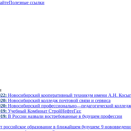
сайте
Полезные ссылки
и
022:
Новосибирский кооперативный техникум имени А.Н. Косы
020:
Новосибирский колледж почтовой связи и сервиса
020:
Новосибирский профессионально—педагогический коллед
019:
Учебный Комбинат СтройНефтеГаз:
019:
В России назвали востребованные в будущем профессии
ет российское образование в ближайшем будущем: 9 нововведен