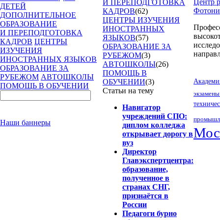
Центр 
И ПЕРЕПОДГОТОВКА
ДЕТЕЙ
Фотони
КАДРОВ
(62)
ДОПОЛНИТЕЛЬНОЕ
ЦЕНТРЫ ИЗУЧЕНИЯ
ОБРАЗОВАНИЕ
Професс
ИНОСТРАННЫХ
И ПЕРЕПОДГОТОВКА
высоко
ЯЗЫКОВ
(57)
КАДРОВ
ЦЕНТРЫ
исслед
ОБРАЗОВАНИЕ ЗА
ИЗУЧЕНИЯ
направл
РУБЕЖОМ
(3)
ИНОСТРАННЫХ ЯЗЫКОВ
АВТОШКОЛЫ
(26)
ОБРАЗОВАНИЕ ЗА
ПОМОЩЬ В
РУБЕЖОМ
АВТОШКОЛЫ
Академи
ОБУЧЕНИИ
(3)
ПОМОЩЬ В ОБУЧЕНИИ
Статьи на тему
экзамены
техниче
Навигатор
учреждений СПО:
промышле
Наши баннеры
диплом колледжа
Мос
открывает дорогу в
вуз
Директор
Главэкспертцентра:
образование,
полученное в
странах СНГ,
признаётся в
России
Педагоги бурно