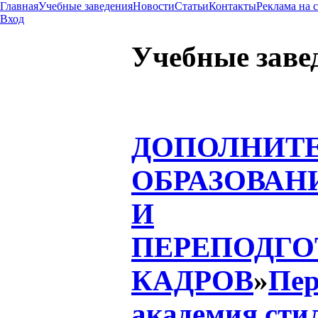
Главная
Учебные заведения
Новости
Статьи
Контакты
Реклама на 
Вход
Учебные заве
ДОПОЛНИТ
ОБРАЗОВАН
И
ПЕРЕПОДГО
КАДРОВ
»
Пер
академия сти