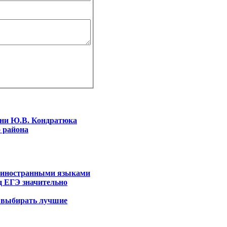
ени Ю.В. Кондратюка
 района
ь иностранными языками
д ЕГЭ значительно
я выбирать лучшие