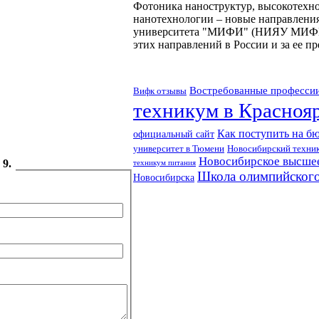
Фотоника наноструктур, высокотехн
нанотехнологии – новые направления
университета "МИФИ" (НИЯУ МИФИ). 
этих направлений в России и за ее п
Востребованные профессии
Вифк отзывы
техникум в Красноя
Как поступить на б
официальный сайт
университет в Тюмени
Новосибирский техни
Новосибирское высше
 9.
техникум питания
Школа олимпийского
Новосибирска