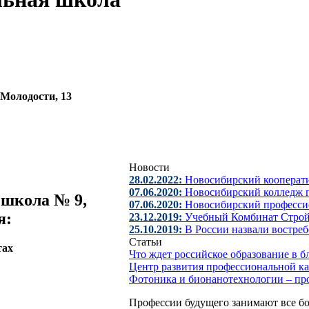
. Молодости, 13
Новости
28.02.2022:
Новосибирский кооперат
07.06.2020:
Новосибирский колледж п
 школа № 9,
07.06.2020:
Новосибирский професси
я:
23.12.2019:
Учебный Комбинат Строй
25.10.2019:
В России назвали востре
Статьи
тах
Что ждет российское образование в
Центр развития профессиональной к
Фотоника и бионанотехнологии – пр
Профессии будущего занимают все бо