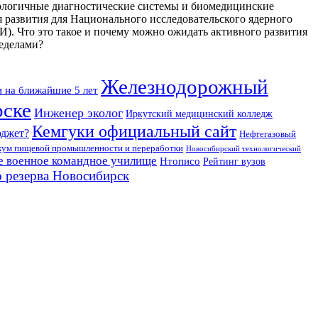
ологичные диагностические системы и биомедицинские
 развития для Национального исследовательского ядерного
Что это такое и почему можно ожидать активного развития
ределами?
Железнодорожный
 на ближайшие 5 лет
рске
Инженер эколог
Иркутский медицинский колледж
Кемгуки официальный сайт
юджет?
Нефтегазовый
кум пищевой промышленности и переработки
Новосибирский технологический
е военное командное училище
Нтописо
Рейтинг вузов
 резерва Новосибирск