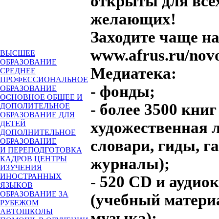
открыты для все
желающих!
Заходите чаще н
www.afrus.ru/nov
ВЫСШЕЕ
ОБРАЗОВАНИЕ
Медиатека:
СРЕДНЕЕ
ПРОФЕССИОНАЛЬНОЕ
- фонды;
ОБРАЗОВАНИЕ
ОСНОВНОЕ ОБЩЕЕ И
- более 3500 книг
ДОПОЛИТЕЛЬНОЕ
ОБРАЗОВАНИЕ ДЛЯ
художественная л
ДЕТЕЙ
ДОПОЛНИТЕЛЬНОЕ
словари, гиды, г
ОБРАЗОВАНИЕ
И ПЕРЕПОДГОТОВКА
КАДРОВ
ЦЕНТРЫ
журналы);
ИЗУЧЕНИЯ
ИНОСТРАННЫХ
- 520 СD и аудио
ЯЗЫКОВ
ОБРАЗОВАНИЕ ЗА
(учебный матери
РУБЕЖОМ
АВТОШКОЛЫ
музыка);