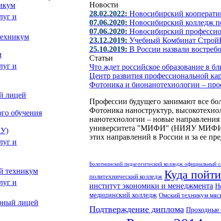
Новости
икум
28.02.2022:
Новосибирский кооперати
07.06.2020:
Новосибирский колледж по
07.06.2020:
Новосибирский професси
техникум
23.12.2019:
Учебный Комбинат Строй
25.10.2019:
В России назвали востреб
м
Статьи
Что ждет российское образование в 
Центр развития профессиональной ка
Фотоника и бионанотехнологии – пр
й лицей
Профессии будущего занимают все бол
Фотоника наноструктур, высокотехно
го обучения
нанотехнологии – новые направления 
университета "МИФИ" (НИЯУ МИФИ). 
АУ)
этих направлений в России и за ее пр
Болотнинский педагогический колледж официальный с
й техникум
Куда пойти
политехнический колледж
институт экономики и менеджмента
Н
медицинский колледж
Омский техникум мяс
рный лицей
Подтверждение диплома
Проходные 