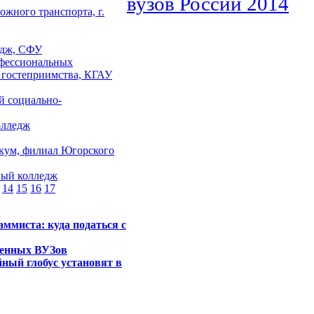
вузов России 2014
жного транспорта, г.
едж, СФУ
фессиональных
и гостеприимства, КГАУ
й социально-
олледж
кум, филиал Югорского
ный колледж
14
15
16
17
ммиста: куда податься с
оенных ВУЗов
ный глобус установят в