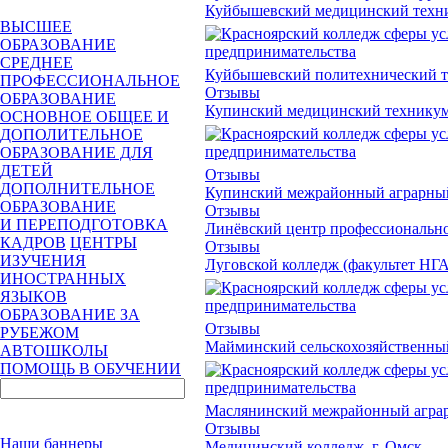
Куйбышевский медицинский техн
ВЫСШЕЕ
ОБРАЗОВАНИЕ
СРЕДНЕЕ
Куйбышевский политехнический 
ПРОФЕССИОНАЛЬНОЕ
Отзывы
ОБРАЗОВАНИЕ
Купинский медицинский технику
ОСНОВНОЕ ОБЩЕЕ И
ДОПОЛИТЕЛЬНОЕ
ОБРАЗОВАНИЕ ДЛЯ
ДЕТЕЙ
Отзывы
ДОПОЛНИТЕЛЬНОЕ
Купинский межрайонный аграрны
ОБРАЗОВАНИЕ
Отзывы
И ПЕРЕПОДГОТОВКА
Линёвский центр профессионально
КАДРОВ
ЦЕНТРЫ
Отзывы
ИЗУЧЕНИЯ
Луговской колледж (факультет НГ
ИНОСТРАННЫХ
ЯЗЫКОВ
ОБРАЗОВАНИЕ ЗА
Отзывы
РУБЕЖОМ
Майминский сельскохозяйственны
АВТОШКОЛЫ
ПОМОЩЬ В ОБУЧЕНИИ
Маслянинский межрайонный агра
Отзывы
Наши баннеры
Медицинский колледж, г. Омск