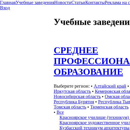
Главная
Учебные заведения
Новости
Статьи
Контакты
Реклама на 
Вход
Учебные заведени
СРЕДНЕЕ
ПРОФЕССИОНА
ОБРАЗОВАНИЕ
Выберите регион:
•
Алтайский край
Иркутская область
•
Кемеровская обла
Новосибирская область
•
Омская обла
Республика Бурятия
•
Республика Ты
Томская область
•
Тюменская область
•
Все
Красноярское училище (техникум)
Красноярское художественное учи
Кузбасский техникум архитектуры,