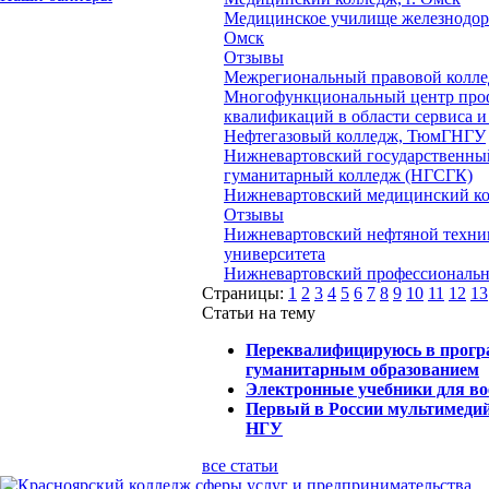
Медицинское училище железнодоро
Омск
Отзывы
Межрегиональный правовой колл
Многофункциональный центр про
квалификаций в области сервиса 
Нефтегазовый колледж, ТюмГНГУ
Нижневартовский государственны
гуманитарный колледж (НГСГК)
Нижневартовский медицинский к
Отзывы
Нижневартовский нефтяной техни
университета
Нижневартовский профессиональ
Страницы:
1
2
3
4
5
6
7
8
9
10
11
12
13
Статьи на тему
Переквалифицируюсь в програ
гуманитарным образованием
Электронные учебники для в
Первый в России мультимедий
НГУ
все статьи