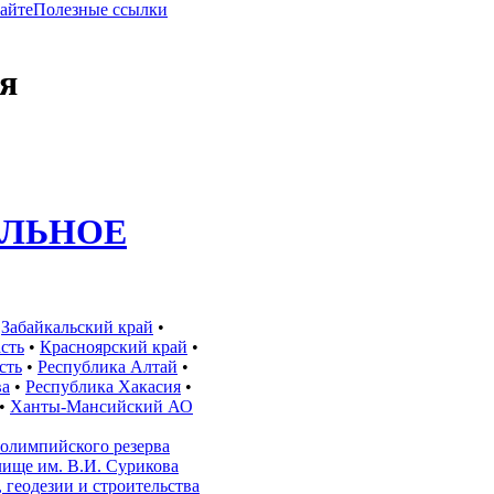
сайте
Полезные ссылки
я
ЛЬНОЕ
•
Забайкальский край
•
сть
•
Красноярский край
•
сть
•
Республика Алтай
•
ва
•
Республика Хакасия
•
•
Ханты-Мансийский АО
 олимпийского резерва
лище им. В.И. Сурикова
 геодезии и строительства