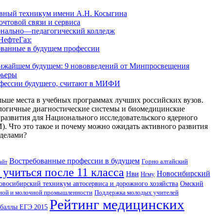
вный техникум имени А.Н. Косыгина
чтовой связи и сервиса
онально—педагогический колледж
НефтеГаз:
ованные в будущем профессии
ближайшем будущем: 9 нововведений от Минпросвещения
рьеры
офессии будущего, считают в МИФИ
ьше места в учебных программах лучших российских вузов.
логичные диагностические системы и биомедицинские
развития для Национального исследовательского ядерного
Что это такое и почему можно ожидать активного развития
еделами?
Востребованные профессии в будущем
Горно алтайский
айт
 учиться после 11 класса
Новосибирский
Нви
Нгму
овосибирский техникум автосервиса и дорожного хозяйства
Омский
ной и молочной промышленности
Поддержка молодых учителей
Рейтинг медицинских
баллы ЕГЭ 2015