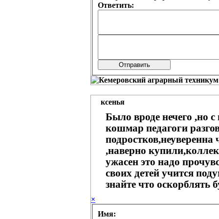
Ответить:
ксенья
Было вроде нечего ,но 
кошмар педагоги разго
подростков,неуверенна 
,наверно купили,колле
ужасен это надо прочув
своих детей учится поду
знайте что оскорблять бу
×
Имя: