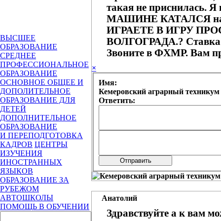
такая не приснилась
МАШИНЕ КАТАЛСЯ на п
ИГРАЕТЕ В ИГРУ ПР
ВЫСШЕЕ
ВОЛГОГРАДА.? Ставка 5
ОБРАЗОВАНИЕ
Звоните в ФХМР. Вам пр
СРЕДНЕЕ
ПРОФЕССИОНАЛЬНОЕ
×
ОБРАЗОВАНИЕ
ОСНОВНОЕ ОБЩЕЕ И
Имя:
ДОПОЛИТЕЛЬНОЕ
ОБРАЗОВАНИЕ ДЛЯ
Ответить:
ДЕТЕЙ
ДОПОЛНИТЕЛЬНОЕ
ОБРАЗОВАНИЕ
И ПЕРЕПОДГОТОВКА
КАДРОВ
ЦЕНТРЫ
ИЗУЧЕНИЯ
ИНОСТРАННЫХ
ЯЗЫКОВ
ОБРАЗОВАНИЕ ЗА
РУБЕЖОМ
АВТОШКОЛЫ
Анатолий
ПОМОЩЬ В ОБУЧЕНИИ
Здравствуйте а к вам м