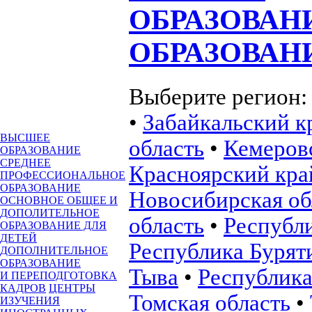
ОБРАЗОВАН
ОБРАЗОВАН
Выберите регион
•
Забайкальский к
ВЫСШЕЕ
область
•
Кемеровс
ОБРАЗОВАНИЕ
СРЕДНЕЕ
Красноярский кра
ПРОФЕССИОНАЛЬНОЕ
ОБРАЗОВАНИЕ
Новосибирская об
ОСНОВНОЕ ОБЩЕЕ И
ДОПОЛИТЕЛЬНОЕ
область
•
Республ
ОБРАЗОВАНИЕ ДЛЯ
ДЕТЕЙ
Республика Бурят
ДОПОЛНИТЕЛЬНОЕ
ОБРАЗОВАНИЕ
Тыва
•
Республика
И ПЕРЕПОДГОТОВКА
КАДРОВ
ЦЕНТРЫ
Томская область
•
ИЗУЧЕНИЯ