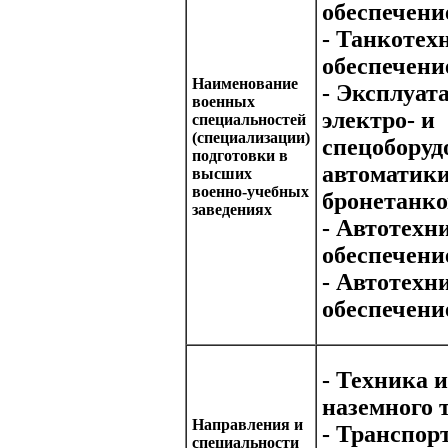
обеспечени
- Танкотех
обеспечени
Наименование
- Эксплуат
военных
электро- и
специальностей
(специализации)
спецоборуд
подготовки в
автоматик
высших
военно-учебных
бронетанко
заведениях
- Автотехн
обеспечени
- Автотехн
обеспечени
- Техника 
наземного 
Направления и
- Транспор
специальности