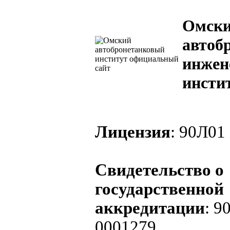
Омск
автоб
инжен
инсти
Лицензия
: 90Л01
Свидетельство о
государственной
аккредитации
: 
0001279