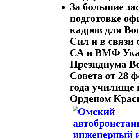
За большие за
подготовке оф
кадров для В
Сил и в связи 
СА и ВМФ Ука
Президиума В
Совета от 28 
года училище 
Орденом Красн