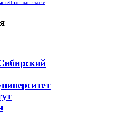
сайте
Полезные ссылки
я
Сибирский
университет
тут
и