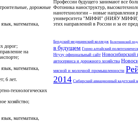
Профессии будущего занимают все боль
троительные, дорожные
Фотоника наноструктур, высокотехнол
нанотехнологии – новые направления р
университета "МИФИ" (НИЯУ МИФИ). Ч
язык, математика,
этих направлений в России и за ее пре
Бердский медицинский колледж
Болотнинский пед
х дорог;
в будущем
Горно алтайский политехничес
управление на
Новосибирский 
Нгуэу официальный сайт
нспорте;
Новоси
автосервиса и дорожного хозяйства
Ре
язык, математика,
мясной и молочной промышленности
2014
т; 6 лет.
Сибирский авиационный кадетский 
ртно-технологических
ое хозяйство;
язык, математика,