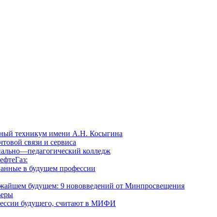
ный техникум имени А.Н. Косыгина
товой связи и сервиса
нально—педагогический колледж
ефтеГаз:
ванные в будущем профессии
лижайшем будущем: 9 нововведений от Минпросвещения
ьеры
фессии будущего, считают в МИФИ