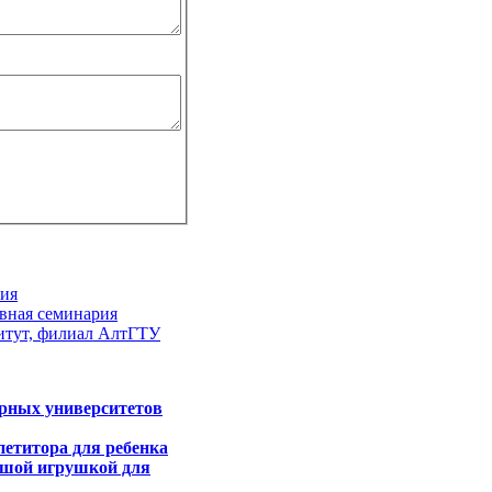
ния
овная семинария
итут, филиал АлтГТУ
орных университетов
петитора для ребенка
ьшой игрушкой для