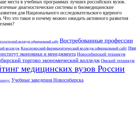
ше места в учебных программах лучших российских вузов.
огичные диагностические системы и биомедицинские
азвития для Национального исследовательского ядерного
то это такое и почему можно ожидать активного развития
делами?
Востребованные профессии
агогический колледж официальный сайт
Нви
кий колледж
Красноярский фармацевтический колледж официальный сайт
институт экономики и менеджмента
Новосибирский техникум
бирский торгово экономический колледж
Омский техникум
йтинг медицинских вузов России
Учебные заведения Новосибирска
корпус