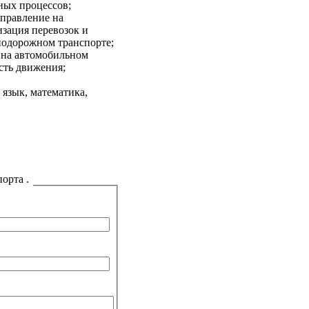
ных процессов;
управление на
зация перевозок и
одорожном транспорте;
 на автомобильном
сть движения;
 язык, математика,
орта .