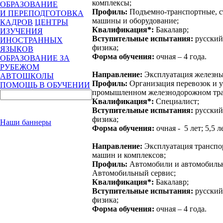
комплексы;
ОБРАЗОВАНИЕ
Профиль:
Подъемно-транспортные, с
И ПЕРЕПОДГОТОВКА
машины и оборудование;
КАДРОВ
ЦЕНТРЫ
Квалификация*:
Бакалавр;
ИЗУЧЕНИЯ
Вступительные испытания:
русский 
ИНОСТРАННЫХ
физика;
ЯЗЫКОВ
Форма обучения:
очная – 4 года.
ОБРАЗОВАНИЕ ЗА
РУБЕЖОМ
Направление:
Эксплуатация железны
АВТОШКОЛЫ
Профиль:
Организация перевозок и 
ПОМОЩЬ В ОБУЧЕНИИ
промышленном железнодорожном тра
Квалификация*:
Специалист;
Вступительные испытания:
русский 
физика;
Наши баннеры
Форма обучения:
очная - 5 лет; 5,5 ле
Направление:
Эксплуатация транспо
машин и комплексов;
Профиль:
Автомобили и автомобильн
Автомобильный сервис;
Квалификация*:
Бакалавр;
Вступительные испытания:
русский 
физика;
Форма обучения:
очная – 4 года.