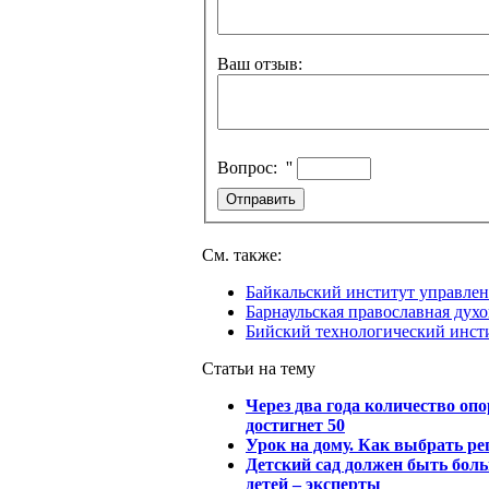
Ваш отзыв:
Вопрос:
''
См. также:
Байкальский институт управле
Барнаульская православная дух
Бийский технологический инст
Статьи на тему
Через два года количество оп
достигнет 50
Урок на дому. Как выбрать ре
Детский сад должен быть бол
детей – эксперты