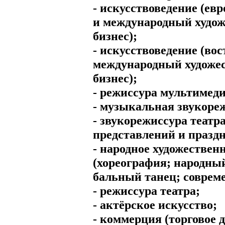
- искусствоведение (ев
и международный худо
бизнес);
- искусствоведение (во
международный художе
бизнес);
- режиссура мультимед
- музыкальная звукоре
- звукорежиссура теат
представлений и празд
- народное художествен
(хореография; народны
бальный танец; соврем
- режиссура театра;
- актёрское искусство;
- коммерция (торговое д