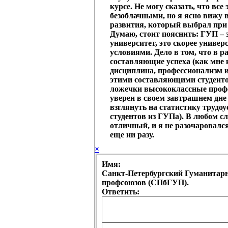
курсе. Не могу сказать, что все
безоблачными, но я ясно вижу 
развития, который выбрал при
Думаю, стоит пояснить: ГУП – э
университет, это скорее универ
условиями. Дело в том, что в ра
составляющие успеха (как мне 
дисциплина, профессионализм и
этими составляющими студенто
ложечки высококлассные профе
уверен в своем завтрашнем дне 
взглянуть на статистику трудо
студентов из ГУПа). В любом сл
отличный, и я не разочаровалс
еще ни разу.
×
Имя:
Санкт-Петербургский Гуманитар
профсоюзов (СПбГУП).
Ответить: