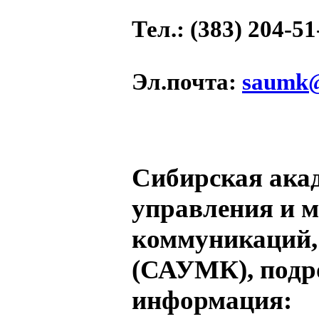
Тел.
: (383) 204-51
Эл.почта
:
saumk@
Сибирская ака
управления и 
коммуникаций,
(САУМК), подр
информация: