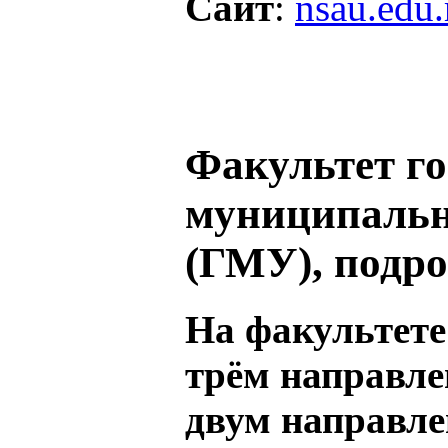
Сайт
:
nsau.edu.
Факультет го
муниципальн
(ГМУ), подр
На факультете
трём направле
двум направл