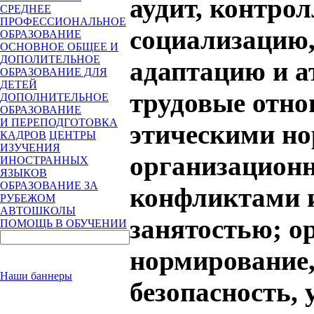
аудит, контро
СРЕДНЕЕ
ПРОФЕССИОНАЛЬНОЕ
социализацию
ОБРАЗОВАНИЕ
ОСНОВНОЕ ОБЩЕЕ И
ДОПОЛИТЕЛЬНОЕ
адаптацию и а
ОБРАЗОВАНИЕ ДЛЯ
ДЕТЕЙ
трудовые отно
ДОПОЛНИТЕЛЬНОЕ
ОБРАЗОВАНИЕ
И ПЕРЕПОДГОТОВКА
этическими но
КАДРОВ
ЦЕНТРЫ
ИЗУЧЕНИЯ
организационн
ИНОСТРАННЫХ
ЯЗЫКОВ
ОБРАЗОВАНИЕ ЗА
конфликтами и
РУБЕЖОМ
АВТОШКОЛЫ
занятостью; о
ПОМОЩЬ В ОБУЧЕНИИ
нормирование,
Наши баннеры
безопасность,