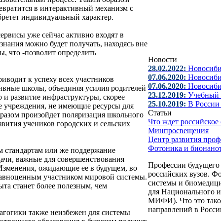
евратится в интерактивный механизм с
ретет индивидуальный характер.
ервисы уже сейчас активно входят в
знания можно будет получать, находясь вне
, что -позволит определить
Новости
28.02.2022:
Новосиби
07.06.2020:
Новосиби
риводит к успеху всех участников
07.06.2020:
Новосиби
сивные школы, объединяя усилия родителей
23.12.2019:
Учебный 
о и развитие инфраструктуры, скорее
25.10.2019:
В России
ые учреждения, не имеющие ресурсы для
Статьи
бразом произойдет поляризация школьного
Что ждет российское
азвития учеников городских и сельских
Минпросвещения
Центр развития проф
Фотоника и бионано
м стандартам или же поддержание
дачи, важные для совершенствования
Профессии будущего 
Изменения, ожидающие ее в будущем, во
российских вузов. Ф
 равноценным участником мировой системы.
системы и биомедици
та станет более полезным, чем
для Национального 
МИФИ). Что это тако
направлений в России
дагогики также неизбежен для системы