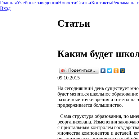
Главная
Учебные заведения
Новости
Статьи
Контакты
Реклама на 
Вход
Статьи
Каким будет школ
Поделиться…
09.10.2015
На сегодняшний день существует множ
будет меняться школьное образование
различные точки зрения и ответы на 
придерживается большинство.
- Сама структура образования, по мн
реорганизована. Изменения заключаю
с пристальным контролем государства
множества компонентов и деталей, к
организовывать индивидуальный обра