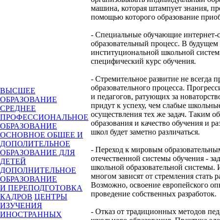
машина, которая штампует знания, пр
помощью которого образование приоб
- Специальные обучающие интернет-с
образовательный процесс. В будущем 
институциональной школьной системы
специфический курс обучения.
- Стремительное развитие не всегда п
образовательного процесса. Прогрес
ВЫСШЕЕ
и педагогов, ратующих за новаторств
ОБРАЗОВАНИЕ
придут к успеху, чем слабые школьн
СРЕДНЕЕ
осуществления тех же задач. Таким о
ПРОФЕССИОНАЛЬНОЕ
образования и качество обучения и р
ОБРАЗОВАНИЕ
школ будет заметно различаться.
ОСНОВНОЕ ОБЩЕЕ И
ДОПОЛИТЕЛЬНОЕ
- Переход к мировым образовательны
ОБРАЗОВАНИЕ ДЛЯ
отечественной системы обучения - за
ДЕТЕЙ
школьной образовательной системы. 
ДОПОЛНИТЕЛЬНОЕ
многом зависят от стремления стать
ОБРАЗОВАНИЕ
Возможно, освоение европейского опы
И ПЕРЕПОДГОТОВКА
проведение собственных разработок.
КАДРОВ
ЦЕНТРЫ
ИЗУЧЕНИЯ
- Отказ от традиционных методов пе
ИНОСТРАННЫХ