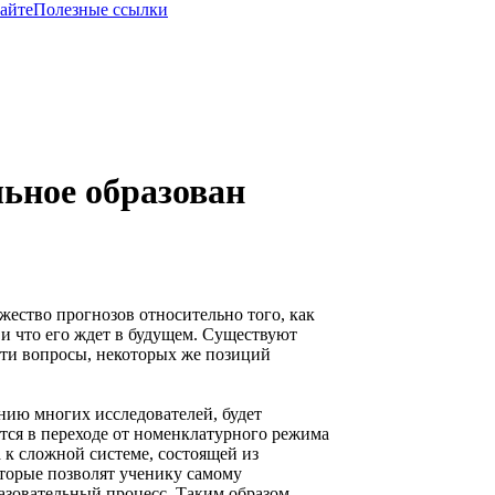
сайте
Полезные ссылки
ьное образован
ество прогнозов относительно того, как
 и что его ждет в будущем. Существуют
эти вопросы, некоторых же позиций
ению многих исследователей, будет
тся в переходе от номенклатурного режима
 к сложной системе, состоящей из
оторые позволят ученику самому
зовательный процесс. Таким образом