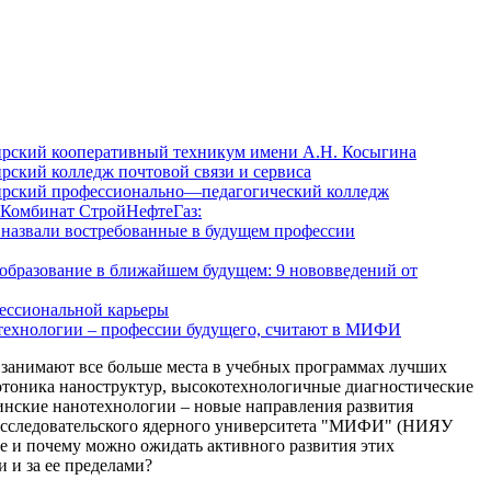
рский кооперативный техникум имени А.Н. Косыгина
рский колледж почтовой связи и сервиса
рский профессионально—педагогический колледж
Комбинат СтройНефтеГаз:
 назвали востребованные в будущем профессии
 образование в ближайшем будущем: 9 нововведений от
ессиональной карьеры
технологии – профессии будущего, считают в МИФИ
занимают все больше места в учебных программах лучших
отоника наноструктур, высокотехнологичные диагностические
нские нанотехнологии – новые направления развития
исследовательского ядерного университета "МИФИ" (НИЯУ
е и почему можно ожидать активного развития этих
 и за ее пределами?