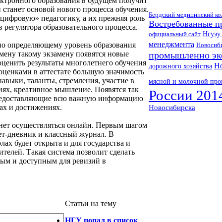
ектронного образования в будущем получит
 станет основой нового процесса обучения.
Бердский медицинский ко
цифровую» педагогику, а их прежняя роль
Востребованные п
 регулятора образовательного процесса.
официальный сайт
Нгуэу
менеджмента
чно определяющему уровень образования
Новосиби
смену такому экзамену появятся новые
промышленно эк
 оценить результаты многолетнего обучения
Но
дорожного хозяйства
оценками в аттестате большую значимость
навыки, таланты, стремления, участие в
мясной и молочной пр
иях, креативное мышление. Появятся так
России 201
редоставляющие всю важную информацию
хах и достижениях.
Новосибирска
анет осуществляться онлайн. Первым шагом
ет-дневник и классный журнал. В
ах будет открыта и для государства и
телей. Такая система позволит сделать
ным и доступным для ревизий в
Статьи на тему
НГУ попал в список