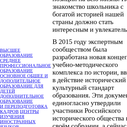
знакомство школьника с
богатой историей нашей
страны должно стать
интересным и увлекател
В 2015 году экспертным
сообществом была
ВЫСШЕЕ
ОБРАЗОВАНИЕ
разработана новая конце
СРЕДНЕЕ
учебно-методического
ПРОФЕССИОНАЛЬНОЕ
ОБРАЗОВАНИЕ
комплекса по истории, в
ОСНОВНОЕ ОБЩЕЕ И
в действие исторический
ДОПОЛИТЕЛЬНОЕ
ОБРАЗОВАНИЕ ДЛЯ
культурный стандарт
ДЕТЕЙ
образования. Эти докуме
ДОПОЛНИТЕЛЬНОЕ
ОБРАЗОВАНИЕ
единогласно утвердили
И ПЕРЕПОДГОТОВКА
участники Российского
КАДРОВ
ЦЕНТРЫ
ИЗУЧЕНИЯ
исторического общества 
ИНОСТРАННЫХ
своём собрании, а сейчас
ЯЗЫКОВ