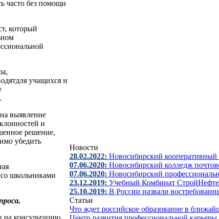
сь часто без помощи
т, который
ьном
ессиональной
а,
одятдля учащихся и
е
.
на выявление
клонностей и
шенное решение,
димо убедить
Новости
28.02.2022:
Новосибирский кооперативный 
07.06.2020:
Новосибирский колледж почтово
ная
07.06.2020:
Новосибирский профессиональ
 со школьниками
23.12.2019:
Учебный Комбинат СтройНефте
25.10.2019:
В России назвали востребованн
Статьи
проса.
Что ждет российское образование в ближа
сы на консультацию
Центр развития профессиональной карьеры