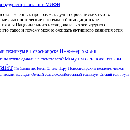
ии будущего, считают в МИФИ
еста в учебных программах лучших российских вузов.
ные диагностические системы и биомедицинские
тия для Национального исследовательского ядерного
о такое и почему можно ожидать активного развития этих
Инженер эколог
й техникум в Новосибирске
Мгму им сеченова отзывы
мены нужно сдавать на стоматолога?
сайт
Нкру
Новосибирский колледж легкой
Необычные профессии 21 века
цинский колледж
Омский техникум
Омский сельскохозяйственный техникум