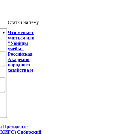
Статьи на тему
Что мешает
учиться или
"Убийцы
учебы"
Российская
Академия
народного
хозяйства и
и Президенте
АНХИГС) Сибирский