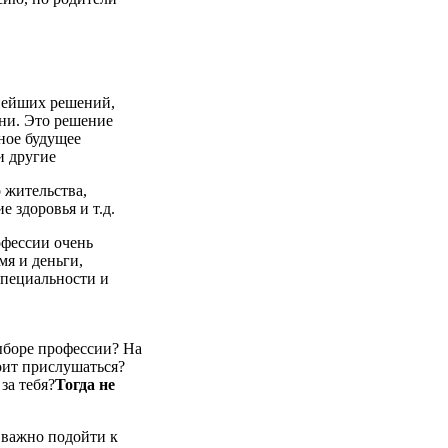
нейших решений,
зни.
Это решение
ное будущее
и другие
 жительства,
 здоровья и т.д.
офессии очень
мя и деньги,
специальности и
ыборе профессии? На
оит прислушаться?
за тебя?
Тогда не
важно подойти к