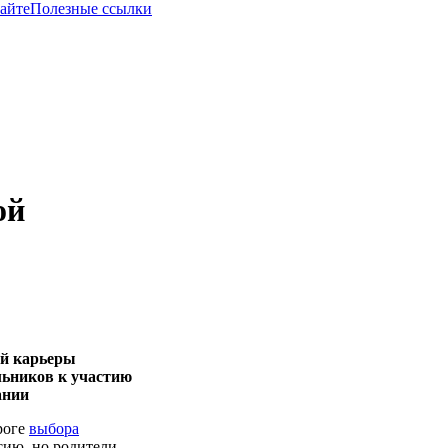
сайте
Полезные ссылки
ой
ой карьеры
льников
к участию
ании
роге
выбора
сию, но родители