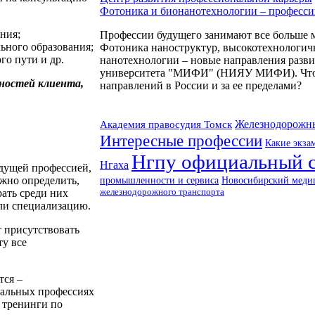
Фотоника и бионанотехнологии – професс
ния;
Профессии будущего занимают все больше м
ьного образования;
Фотоника наноструктур, высокотехнологич
го пути и др.
нанотехнологии – новые направления разви
университета "МИФИ" (НИЯУ МИФИ). Что эт
нностей клиента,
направлений в России и за ее пределами?
Железнодорожны
Академия правосудия Томск
Интересные профессии
Какие экза
Нгпу официальный 
Нгаха
дущей профессией,
ожно определить,
Новосибирский меди
промышленности и сервиса
железнодорожного транспорта
рать среди них
ли специализацию.
 присутствовать
ту все
тся –
альных профессиях
 тренинги по