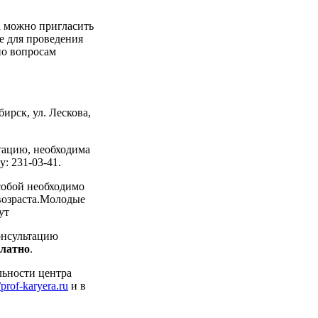
 можно пригласить
е для проведения
по вопросам
ирск, ул. Лескова,
ьтацию, необходима
: 231-03-41.
собой необходимо
возраста.Молодые
ут
онсультацию
платно
.
льности центра
//prof-karyera.ru
и в