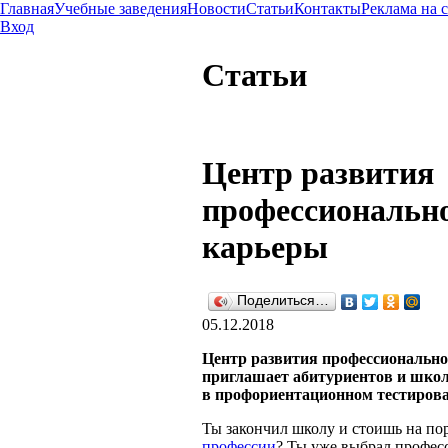
Главная
Учебные заведения
Новости
Статьи
Контакты
Реклама на 
Вход
Статьи
Центр развития
профессиональн
карьеры
Поделиться…
05.12.2018
Центр развития профессиональн
приглашает абитуриентов и шко
в профориентационном тестиров
Ты закончил школу и стоишь на по
профессии
? Ты уже выбрал профес