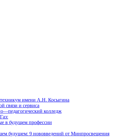
техникум имени А.Н. Косыгина
й связи и сервиса
но—педагогический колледж
Газ:
ые в будущем профессии
йшем будущем: 9 нововведений от Минпросвещения