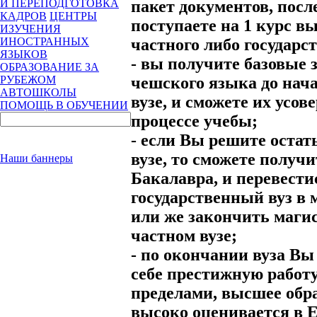
пакет документов, пос
И ПЕРЕПОДГОТОВКА
КАДРОВ
ЦЕНТРЫ
поступаете на 1 курс в
ИЗУЧЕНИЯ
частного либо государст
ИНОСТРАННЫХ
ЯЗЫКОВ
- вы получите базовые 
ОБРАЗОВАНИЕ ЗА
чешского языка до нач
РУБЕЖОМ
АВТОШКОЛЫ
вузе, и сможете их усов
ПОМОЩЬ В ОБУЧЕНИИ
процессе учебы;
- если Вы решите остат
вузе, то сможете получ
Наши баннеры
Бакалавра, и перевести
государственный вуз в 
или же закончить магис
частном вузе;
- по окончании вуза Вы
себе престижную работу
пределами, высшее обр
высоко оценивается в 