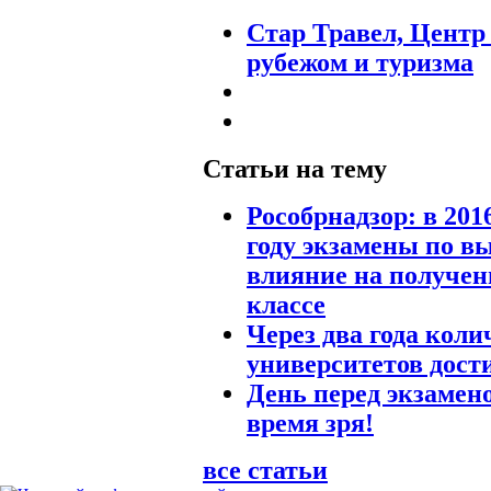
Стар Травел, Центр
рубежом и туризма
Статьи на тему
Рособрнадзор: в 201
году экзамены по в
влияние на получени
классе
Через два года кол
университетов дост
День перед экзамено
время зря!
все статьи