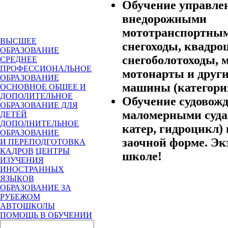
Обучение управле
внедорожными
мототранспортным
ВЫСШЕЕ
снегоходы, квадр
ОБРАЗОВАНИЕ
снегоболотоходы, 
СРЕДНЕЕ
ПРОФЕССИОНАЛЬНОЕ
мотонарты и друг
ОБРАЗОВАНИЕ
машины (категория
ОСНОВНОЕ ОБЩЕЕ И
ДОПОЛИТЕЛЬНОЕ
Обучение судовож
ОБРАЗОВАНИЕ ДЛЯ
маломерными суда
ДЕТЕЙ
ДОПОЛНИТЕЛЬНОЕ
катер, гидроцикл) 
ОБРАЗОВАНИЕ
заочной форме. Эк
И ПЕРЕПОДГОТОВКА
КАДРОВ
ЦЕНТРЫ
школе!
ИЗУЧЕНИЯ
ИНОСТРАННЫХ
ЯЗЫКОВ
ОБРАЗОВАНИЕ ЗА
РУБЕЖОМ
АВТОШКОЛЫ
ПОМОЩЬ В ОБУЧЕНИИ